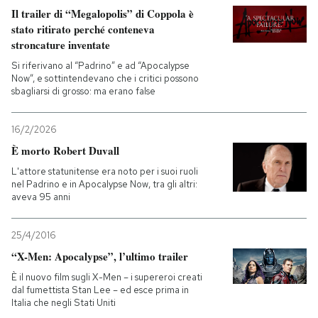
Il trailer di “Megalopolis” di Coppola è
stato ritirato perché conteneva
stroncature inventate
Si riferivano al “Padrino” e ad “Apocalypse
Now”, e sottintendevano che i critici possono
sbagliarsi di grosso: ma erano false
16/2/2026
È morto Robert Duvall
L'attore statunitense era noto per i suoi ruoli
nel Padrino e in Apocalypse Now, tra gli altri:
aveva 95 anni
25/4/2016
“X-Men: Apocalypse”, l’ultimo trailer
È il nuovo film sugli X-Men – i supereroi creati
dal fumettista Stan Lee – ed esce prima in
Italia che negli Stati Uniti