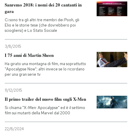
Sanremo 2018: i nomi dei 20 cantanti in
gara
PODCAST
Ci sono tra gli altri tre membri dei Pooh, gli
Elio e le storie tese (che dovrebbero poi
sciogliersi) e Lo Stato Sociale
NEWSLETTER
3/8/2015
I MIEI PREFERITI
I 75 anni di Martin Sheen
Ha girato una montagna di film, ma soprattutto
"Apocalypse Now"; altri invece se lo ricordano
SHOP
per una gran serie tv
CALENDARIO
11/12/2015
Il primo trailer del nuovo film sugli X-Men
Si chiama "X-Men: Apocalypse" ed è il settimo
AREA PERSONALE
film sui mutanti della Marvel dal 2000
Entra
22/8/2024