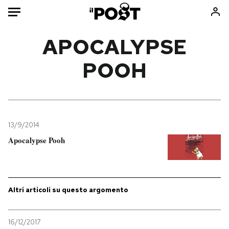
Auto
APOCALYPSE
POOH
HOME
Italia
Moda
Mondo
Libri
Politica
Consumismi
13/9/2014
Tecnologia
Storie/Idee
Apocalypse Pooh
Internet
Ok Boomer!
Scienza
Media
Cultura
Europa
Economia
Altrecose
Altri articoli su questo argomento
Sport
Mondiali calcio 2026
16/12/2017