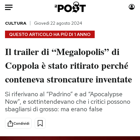
Auto
CULTURA
Giovedì 22 agosto 2024
QUESTO ARTICOLO HA PIÙ DI
1 ANNO
HOME
Il trailer di “Megalopolis” di
Italia
Moda
Coppola è stato ritirato perché
Mondo
Libri
Politica
Consumismi
conteneva stroncature inventate
Tecnologia
Storie/Idee
Internet
Ok Boomer!
Si riferivano al “Padrino” e ad “Apocalypse
Scienza
Media
Now”, e sottintendevano che i critici possono
Cultura
Europa
sbagliarsi di grosso: ma erano false
Economia
Altrecose
Condividi
Sport
Mondiali calcio 2026