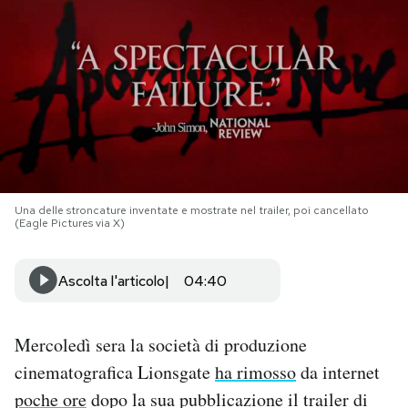
PODCAST
NEWSLETTER
I MIEI PREFERITI
Una delle stroncature inventate e mostrate nel trailer, poi cancellato
SHOP
(Eagle Pictures via X)
CALENDARIO
Ascolta l'articolo
04:40
AREA PERSONALE
Mercoledì sera la società di produzione
cinematografica Lionsgate
ha rimosso
da internet
Area Personale
poche ore
dopo la sua pubblicazione il trailer di
Newsletter