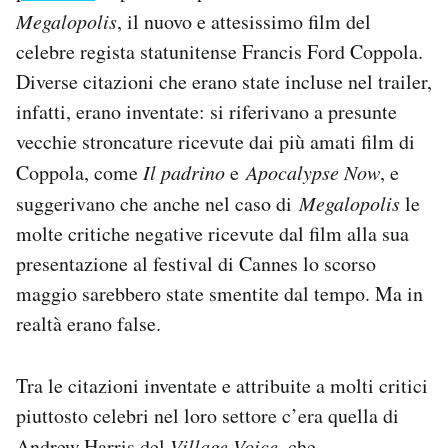
Notifiche mobile
Megalopolis
, il nuovo e attesissimo film del
Regala il Post
celebre regista statunitense Francis Ford Coppola.
Hai bisogno di aiuto?
Diverse citazioni che erano state incluse nel trailer,
Esci
infatti, erano inventate: si riferivano a presunte
vecchie stroncature ricevute dai più amati film di
Coppola, come
Il padrino
e
Apocalypse Now
, e
suggerivano che anche nel caso di
Megalopolis
le
molte critiche negative ricevute dal film alla sua
presentazione al festival di Cannes lo scorso
maggio sarebbero state smentite dal tempo. Ma in
realtà erano false.
Tra le citazioni inventate e attribuite a molti critici
piuttosto celebri nel loro settore c’era quella di
Andrew Harris del
Village Voice
, che