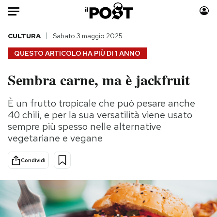
Auto
CULTURA
Sabato 3 maggio 2025
QUESTO ARTICOLO HA PIÙ DI
1 ANNO
HOME
Sembra carne, ma è jackfruit
Italia
Moda
Mondo
Libri
È un frutto tropicale che può pesare anche
Politica
Consumismi
40 chili, e per la sua versatilità viene usato
Tecnologia
Storie/Idee
sempre più spesso nelle alternative
vegetariane e vegane
Internet
Ok Boomer!
Scienza
Media
Condividi
Cultura
Europa
Economia
Altrecose
Sport
Mondiali calcio 2026