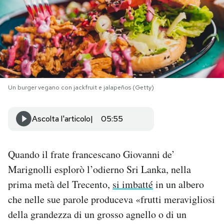
PODCAST
NEWSLETTER
I MIEI PREFERITI
Un burger vegano con jackfruit e jalapeños (Getty)
Ascolta l'articolo
05:55
SHOP
CALENDARIO
Quando il frate francescano Giovanni de’
Marignolli esplorò l’odierno Sri Lanka, nella
prima metà del Trecento,
si imbatté
in un albero
AREA PERSONALE
che nelle sue parole produceva «frutti meravigliosi
Area Personale
della grandezza di un grosso agnello o di un
Newsletter