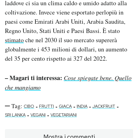
laddove ci sia un clima caldo e umido adatto alla
coltivazione. Invece viene esportato perlopiù in
paesi come Emirati Arabi Uniti, Arabia Saudita,
Regno Unito, Stati Uniti e Paesi Bassi. È stato
stimato
che nel 2030 il suo mercato supererà
globalmente i 453 milioni di dollari, un aumento
del 35 per cento rispetto ai 327 del 2022.
– Magari ti interessa:
Cose spiegate bene. Quello
che mangiamo
Tag:
-
-
-
-
-
CIBO
FRUTTI
GIACA
INDIA
JACKFRUIT
-
-
SRI LANKA
VEGANI
VEGETARIANI
Mostra i commenti