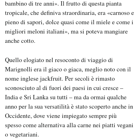
bambino di tre anni». Il frutto di questa pianta
Notifiche mobile
tropicale, che definiva straordinaria, era «carnoso e
Regala il Post
pieno di sapori, dolce quasi come il miele e come i
Hai bisogno di aiuto?
Esci
migliori meloni italiani», ma si poteva mangiare
anche cotto.
Quello elogiato nel resoconto di viaggio di
Marignolli era il giaco o giaca, meglio noto con il
nome inglese jackfruit. Per secoli è rimasto
sconosciuto al di fuori dei paesi in cui cresce –
India e Sri Lanka su tutti – ma da ormai qualche
anno per la sua versatilità è stato scoperto anche in
Occidente, dove viene impiegato sempre più
spesso come alternativa alla carne nei piatti vegani
o vegetariani.