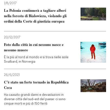
1/8/2017
La Polonia continuerà a tagliare alberi
PODCAST
nella foresta di Bialowieza, violando gli
ordini della Corte di giustizia europea
NEWSLETTER
20/12/2017
I MIEI PREFERITI
Foto dalla città in cui nessuno nasce e
nessuno muore
È la più al nord al mondo e si trova nelle isole
SHOP
Svalbard, in Norvegia
CALENDARIO
26/6/2021
C’è stato un forte tornado in Repubblica
Ceca
AREA PERSONALE
Ha causato grandi danni e devastazioni in
diverse città del sud-est del paese: ci sono
Entra
cinque morti e più di 150 feriti