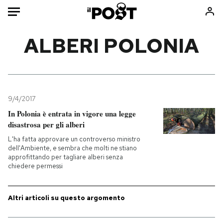
Auto
ALBERI POLONIA
HOME
Italia
Moda
Mondo
Libri
9/4/2017
Politica
Consumismi
In Polonia è entrata in vigore una legge
disastrosa per gli alberi
Tecnologia
Storie/Idee
L'ha fatta approvare un controverso ministro
Internet
Ok Boomer!
dell'Ambiente, e sembra che molti ne stiano
Scienza
Media
approfittando per tagliare alberi senza
chiedere permessi
Cultura
Europa
Economia
Altrecose
Altri articoli su questo argomento
Sport
Mondiali calcio 2026