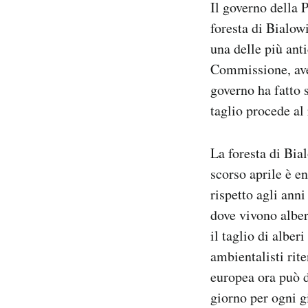
Il governo della
Notifiche mobile
foresta di Bialow
Regala il Post
una delle più ant
Hai bisogno di aiuto?
Esci
Commissione, avev
governo ha fatto 
taglio procede al 
La foresta di Bia
scorso aprile è e
rispetto agli ann
dove vivono alber
il taglio di alber
ambientalisti rit
europea ora può d
giorno per ogni g