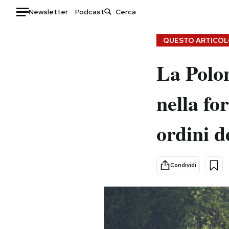
Newsletter
Podcast
Auto
QUESTO ARTICOLO
HOME
La Polon
Italia
Moda
nella fo
Mondo
Libri
Politica
Consumismi
ordini d
Tecnologia
Storie/Idee
Internet
Ok Boomer!
Scienza
Media
Condividi
Cultura
Europa
Economia
Altrecose
Sport
Mondiali calcio 2026