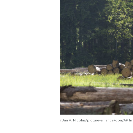
PODCAST
NEWSLETTER
I MIEI PREFERITI
SHOP
CALENDARIO
AREA PERSONALE
(Jan A. Nicolas/picture-alliance/dpa/AP I
Area Personale
Newsletter