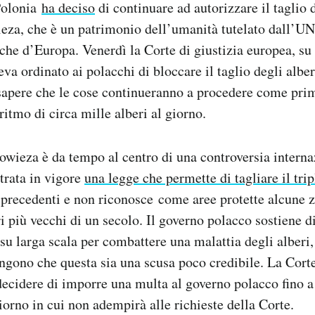
 Polonia
ha deciso
di continuare ad autorizzare il taglio d
ieza, che è un patrimonio dell’umanità tutelato dall’
iche d’Europa. Venerdì la Corte di giustizia europea, su 
a ordinato ai polacchi di bloccare il taglio degli alberi
sapere che le cose continueranno a procedere come pri
ritmo di circa mille alberi al giorno.
lowieza è da tempo al centro di una controversia intern
ntrata in vigore
una legge che permette di tagliare il trip
i precedenti e non riconosce come aree protette alcune z
i più vecchi di un secolo. Il governo polacco sostiene d
i su larga scala per combattere una malattia degli alberi
engono che questa sia una scusa poco credibile. La Corte
ecidere di imporre una multa al governo polacco fino a
iorno in cui non adempirà alle richieste della Corte.