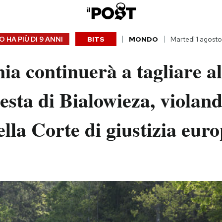
 HA PIÙ DI
9 ANNI
BITS
MONDO
Martedì 1 agosto
ia continuerà a tagliare a
resta di Bialowieza, violand
ella Corte di giustizia eur