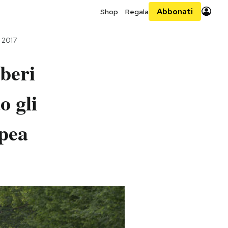
Abbonati
Shop
Regala
 2017
lberi
o gli
opea