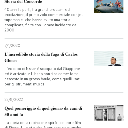
Storia del Concorde
40 anni fa partì, fra grandi proclami ed
eccitazione, il primo volo commerciale con jet
supersonici: che hanno avuto una storia
complicata, finita con il grave incidente del
2000
7/1/2020
L’incredibile storia della fuga di Carlos
Ghosn
L'ex capo di Nissan è scappato dal Giappone
ed è arrivato in Libano non si sa come: forse
nascosto in un grosso baule, come quelli usati
per gli strumenti musicali
22/8/2022
Quel pomeriggio di quel giorno da cani di
50 anni fa
La storia della rapina che ispirò il celebre film
di Sidney Lumet e che è per certi versi anche