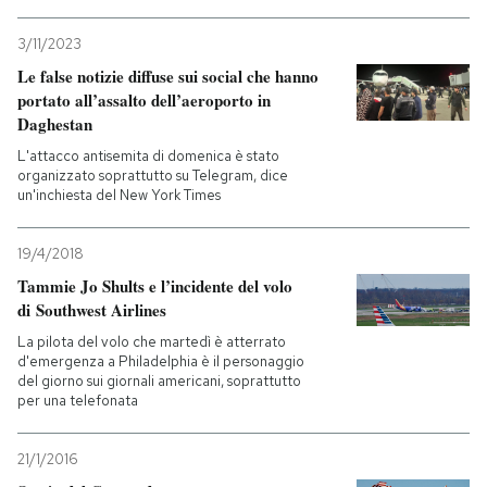
PODCAST
3/11/2023
Le false notizie diffuse sui social che hanno
portato all’assalto dell’aeroporto in
NEWSLETTER
Daghestan
L'attacco antisemita di domenica è stato
organizzato soprattutto su Telegram, dice
I MIEI PREFERITI
un'inchiesta del New York Times
19/4/2018
SHOP
Tammie Jo Shults e l’incidente del volo
di Southwest Airlines
CALENDARIO
La pilota del volo che martedì è atterrato
d'emergenza a Philadelphia è il personaggio
del giorno sui giornali americani, soprattutto
AREA PERSONALE
per una telefonata
Entra
21/1/2016