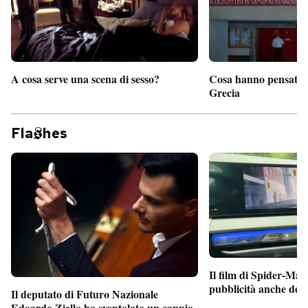
A cosa serve una scena di sesso?
Cosa hanno pensato d
Grecia
Fla
hes
Il film di Spider-Man
pubblicità anche dent
Il deputato di Futuro Nazionale
Edoardo Ziello ha sventolato un cappio