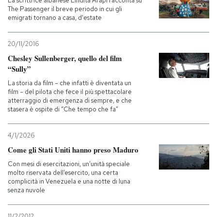
La scrittrice albanese Lindita Arapi racconta su
The Passenger il breve periodo in cui gli
emigrati tornano a casa, d'estate
20/11/2016
Chesley Sullenberger, quello del film
“Sully”
La storia da film – che infatti è diventata un
film – del pilota che fece il più spettacolare
atterraggio di emergenza di sempre, e che
stasera è ospite di “Che tempo che fa”
4/1/2026
Come gli Stati Uniti hanno preso Maduro
Con mesi di esercitazioni, un’unità speciale
molto riservata dell’esercito, una certa
complicità in Venezuela e una notte di luna
senza nuvole
11/2/2012