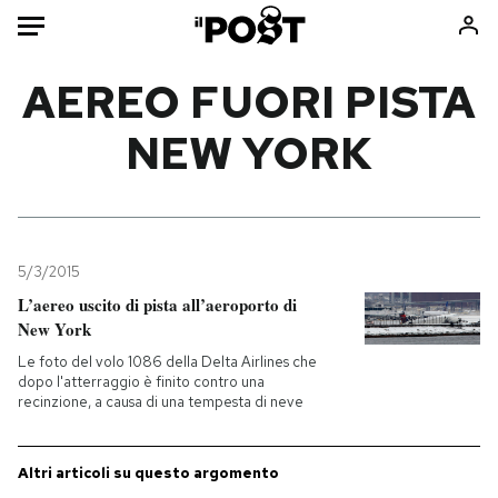
Auto
AEREO FUORI PISTA
NEW YORK
HOME
Italia
Moda
Mondo
Libri
Politica
Consumismi
5/3/2015
Tecnologia
Storie/Idee
L’aereo uscito di pista all’aeroporto di
Internet
Ok Boomer!
New York
Scienza
Media
Le foto del volo 1086 della Delta Airlines che
Cultura
Europa
dopo l'atterraggio è finito contro una
recinzione, a causa di una tempesta di neve
Economia
Altrecose
Sport
Mondiali calcio 2026
Altri articoli su questo argomento