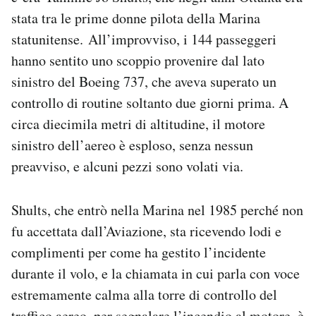
Notifiche mobile
stata tra le prime donne pilota della Marina
Regala il Post
statunitense. All’improvviso, i 144 passeggeri
Hai bisogno di aiuto?
hanno sentito uno scoppio provenire dal lato
Esci
sinistro del Boeing 737, che aveva superato un
controllo di routine soltanto due giorni prima. A
circa diecimila metri di altitudine, il motore
sinistro dell’aereo è esploso, senza nessun
preavviso, e alcuni pezzi sono volati via.
Shults, che entrò nella Marina nel 1985 perché non
fu accettata dall’Aviazione, sta ricevendo lodi e
complimenti per come ha gestito l’incidente
durante il volo, e la chiamata in cui parla con voce
estremamente calma alla torre di controllo del
traffico aereo, per segnalare l’incendio al motore, è