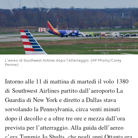
PODCAST
NEWSLETTER
I MIEI PREFERITI
L'aereo di Southwest Airlines dopo l'atterraggio. (AP Photo/Corey
Perrine)
SHOP
Intorno alle 11 di mattina di martedì il volo 1380
di Southwest Airlines partito dall’aeroporto La
CALENDARIO
Guardia di New York e diretto a Dallas stava
sorvolando la Pennsylvania, circa venti minuti
AREA PERSONALE
dopo il decollo e a oltre tre ore e mezza dall’ora
prevista per l’atterraggio. Alla guida dell’aereo
Area Personale
Newsletter
c’era Tammie Jo Shults, che negli anni Ottanta era