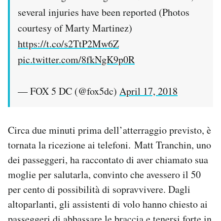
several injuries have been reported (Photos
courtesy of Marty Martinez)
https://t.co/s2TtP2Mw6Z
pic.twitter.com/8fkNgK9p0R
— FOX 5 DC (@fox5dc)
April 17, 2018
Circa due minuti prima dell’atterraggio previsto, è
tornata la ricezione ai telefoni. Matt Tranchin, uno
dei passeggeri, ha raccontato di aver chiamato sua
moglie per salutarla, convinto che avessero il 50
per cento di possibilità di sopravvivere. Dagli
altoparlanti, gli assistenti di volo hanno chiesto ai
passeggeri di abbassare le braccia e tenersi forte in