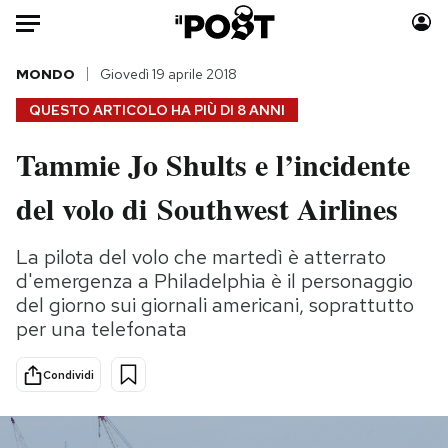
Auto
MONDO
Giovedì 19 aprile 2018
QUESTO ARTICOLO HA PIÙ DI
8 ANNI
HOME
Tammie Jo Shults e l’incidente
Italia
Moda
del volo di Southwest Airlines
Mondo
Libri
Politica
Consumismi
La pilota del volo che martedì è atterrato
Tecnologia
Storie/Idee
d'emergenza a Philadelphia è il personaggio
Internet
Ok Boomer!
del giorno sui giornali americani, soprattutto
Scienza
Media
per una telefonata
Cultura
Europa
Economia
Altrecose
Condividi
Sport
Mondiali calcio 2026