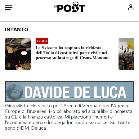
Auto
INTANTO
HOME
17:49
La Svizzera ha respinto la richiesta
Italia
Moda
dell’Italia di costituirsi parte civile nel
processo sulla strage di Crans-Montana
Mondo
Libri
Politica
Consumismi
Tecnologia
Storie/Idee
Internet
Ok Boomer!
Scienza
Media
Giornalista. Ho scritto per l’Arena di Verona e per l’Agence
Cultura
Europa
Europe di Bruxelles. Ho collaborato ad alcuni libri d’inchiesta
Economia
Altrecose
su CL e la finanza cattolica. Mi piacciono i numeri e
l’economia e cerco di spiegarli in modo semplice. Su Twitter
Sport
Mondiali calcio 2026
sono @DM_Deluca