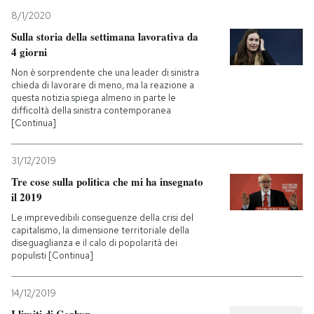
8/1/2020
PODCAST
Sulla storia della settimana lavorativa da
4 giorni
Non è sorprendente che una leader di sinistra
NEWSLETTER
chieda di lavorare di meno, ma la reazione a
questa notizia spiega almeno in parte le
difficoltà della sinistra contemporanea
I MIEI PREFERITI
[Continua]
31/12/2019
SHOP
Tre cose sulla politica che mi ha insegnato
il 2019
CALENDARIO
Le imprevedibili conseguenze della crisi del
capitalismo, la dimensione territoriale della
diseguaglianza e il calo di popolarità dei
populisti [Continua]
AREA PERSONALE
Entra
14/12/2019