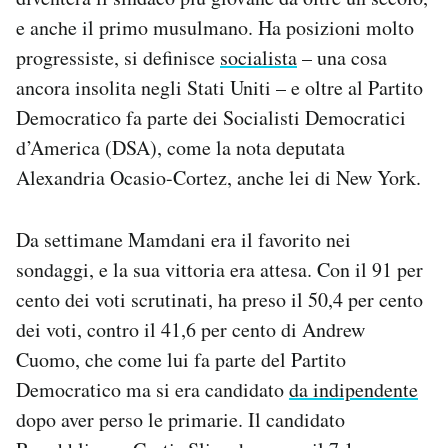
Notifiche mobile
e anche il primo musulmano. Ha posizioni molto
Regala il Post
progressiste, si definisce
socialista
– una cosa
Hai bisogno di aiuto?
ancora insolita negli Stati Uniti – e oltre al Partito
Esci
Democratico fa parte dei Socialisti Democratici
d’America (DSA), come la nota deputata
Alexandria Ocasio-Cortez, anche lei di New York.
Da settimane Mamdani era il favorito nei
sondaggi, e la sua vittoria era attesa. Con il 91 per
cento dei voti scrutinati, ha preso il 50,4 per cento
dei voti, contro il 41,6 per cento di Andrew
Cuomo, che come lui fa parte del Partito
Democratico ma si era candidato
da indipendente
dopo aver perso le primarie. Il candidato