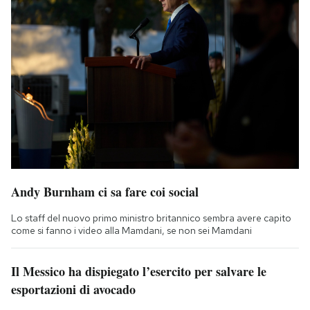
Andy Burnham ci sa fare coi social
Lo staff del nuovo primo ministro britannico sembra avere capito
come si fanno i video alla Mamdani, se non sei Mamdani
Il Messico ha dispiegato l’esercito per salvare le
esportazioni di avocado