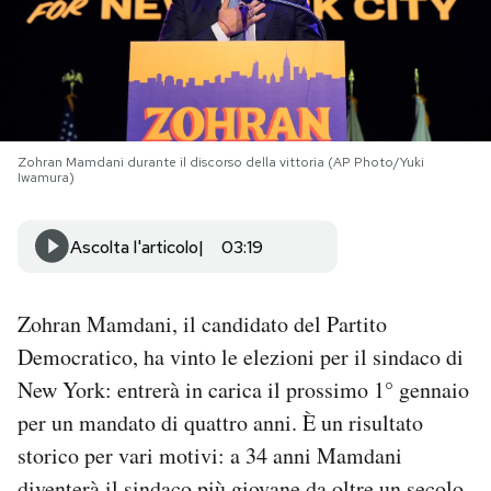
PODCAST
NEWSLETTER
Zohran Mamdani durante il discorso della vittoria (AP Photo/Yuki
Iwamura)
I MIEI PREFERITI
Ascolta l'articolo
03:19
SHOP
Zohran Mamdani, il candidato del Partito
CALENDARIO
Democratico, ha vinto le elezioni per il sindaco di
New York: entrerà in carica il prossimo 1° gennaio
AREA PERSONALE
per un mandato di quattro anni. È un risultato
storico per vari motivi: a 34 anni Mamdani
Area Personale
Newsletter
diventerà il sindaco più giovane da oltre un secolo,