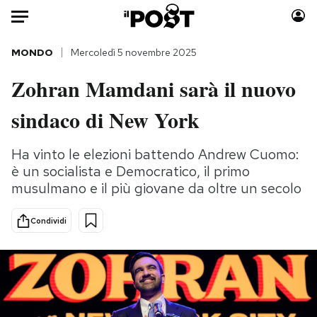
Auto
MONDO
Mercoledì 5 novembre 2025
Zohran Mamdani sarà il nuovo
HOME
sindaco di New York
Italia
Moda
Mondo
Libri
Ha vinto le elezioni battendo Andrew Cuomo:
Politica
Consumismi
è un socialista e Democratico, il primo
Tecnologia
Storie/Idee
musulmano e il più giovane da oltre un secolo
Internet
Ok Boomer!
Scienza
Media
Condividi
Cultura
Europa
Economia
Altrecose
Sport
Mondiali calcio 2026