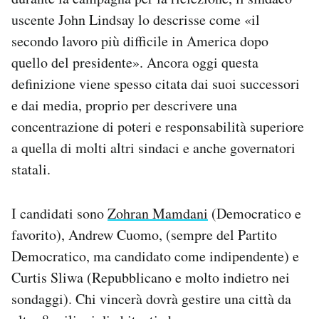
Notifiche mobile
uscente John Lindsay lo descrisse come «il
Regala il Post
secondo lavoro più difficile in America dopo
Hai bisogno di aiuto?
quello del presidente». Ancora oggi questa
Esci
definizione viene spesso citata dai suoi successori
e dai media, proprio per descrivere una
concentrazione di poteri e responsabilità superiore
a quella di molti altri sindaci e anche governatori
statali.
I candidati sono
Zohran Mamdani
(Democratico e
favorito), Andrew Cuomo, (sempre del Partito
Democratico, ma candidato come indipendente) e
Curtis Sliwa (Repubblicano e molto indietro nei
sondaggi). Chi vincerà dovrà gestire una città da