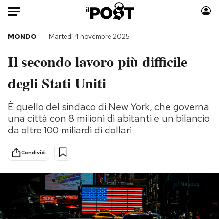
Auto
MONDO
Martedì 4 novembre 2025
Il secondo lavoro più difficile
HOME
degli Stati Uniti
Italia
Moda
Mondo
Libri
È quello del sindaco di New York, che governa
Politica
Consumismi
una città con 8 milioni di abitanti e un bilancio
Tecnologia
Storie/Idee
da oltre 100 miliardi di dollari
Internet
Ok Boomer!
Scienza
Media
Condividi
Cultura
Europa
Economia
Altrecose
Sport
Mondiali calcio 2026