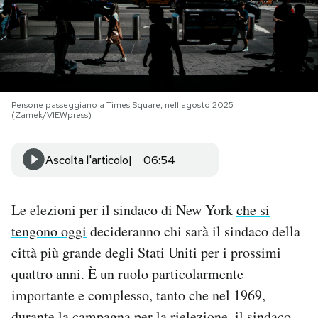
PODCAST
NEWSLETTER
Persone passeggiano a Times Square, nell'agosto 2025
(Zamek/VIEWpress)
I MIEI PREFERITI
Ascolta l'articolo
06:54
SHOP
Le elezioni per il sindaco di New York
che si
CALENDARIO
tengono oggi
decideranno chi sarà il sindaco della
città più grande degli Stati Uniti per i prossimi
AREA PERSONALE
quattro anni. È un ruolo particolarmente
importante e complesso, tanto che nel 1969,
Area Personale
Newsletter
durante la campagna per la rielezione, il sindaco