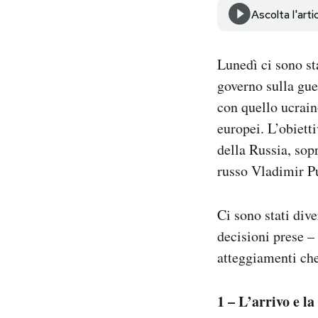
Notifiche mobile
Ascolta l'arti
Regala il Post
Hai bisogno di aiuto?
Lunedì ci sono st
Esci
governo sulla gue
con quello ucrain
europei. L’obiett
della Russia, sop
russo Vladimir Pu
Ci sono stati div
decisioni prese – 
atteggiamenti che
1 – L’arrivo e l