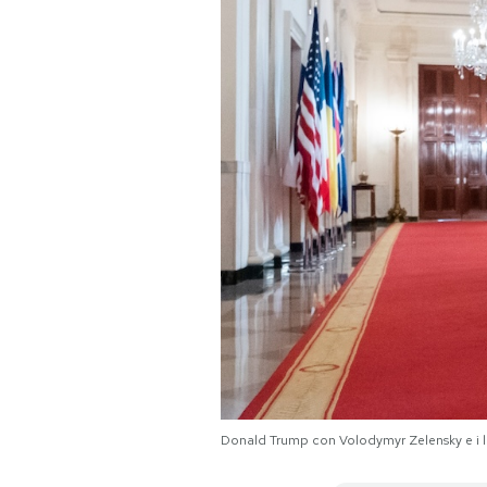
PODCAST
NEWSLETTER
I MIEI PREFERITI
SHOP
CALENDARIO
AREA PERSONALE
Donald Trump con Volodymyr Zelensky e i l
Area Personale
Newsletter