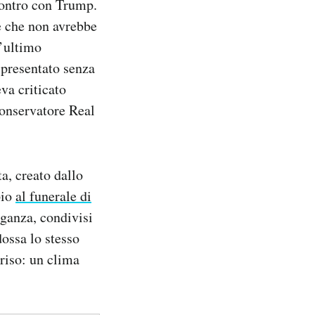
ncontro con Trump.
e che non avrebbe
l’ultimo
 presentato senza
va criticato
conservatore Real
a, creato dallo
pio
al funerale di
eganza, condivisi
ossa lo stesso
 riso: un clima