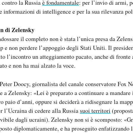
a contro la Russia
è fondamentale
: per l’invio di armi, p
 informazioni di intelligence e per la sua rilevanza pol
en di Zelensky
ndossare il completo non è stata l’unica presa da Zelens
e non perdere l’appoggio degli Stati Uniti. Il preside
to l’incontro un atteggiamento pacato, anche di fronte 
rato e non ha mai alzato la voce.
Peter Doocy, giornalista del canale conservatore Fox N
 a Zelensky: «Lei è preparato a continuare a mandare i 
ro paio d’anni, oppure si deciderà a ridisegnare la mapp
per l’Ucraina di cedere alla Russia
suoi territori
(proposta
evibile dagli ucraini). Zelensky non si è scomposto: «Gr
osto diplomaticamente, e ha proseguito enfatizzando la