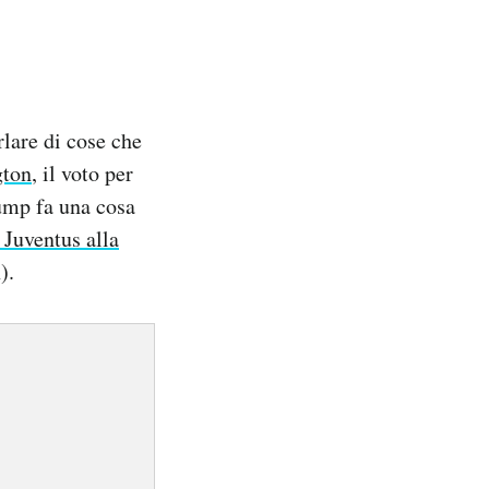
lare di cose che
gton
, il voto per
rump fa una cosa
a Juventus alla
).