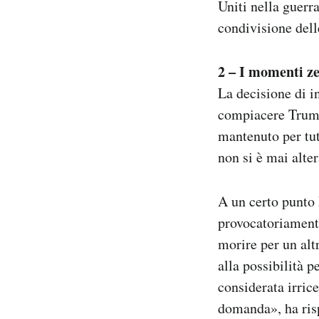
Uniti nella guerr
condivisione delle
2 – I momenti z
La decisione di i
compiacere Trump 
mantenuto per tut
non si è mai alte
A un certo punto 
provocatoriamente
morire per un alt
alla possibilità 
considerata irric
domanda», ha risp