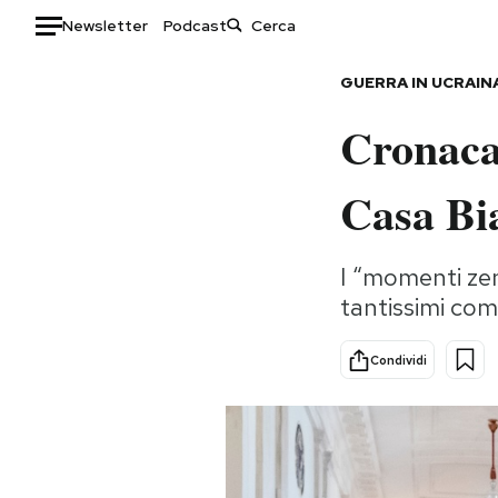
Newsletter
Podcast
Auto
GUERRA IN UCRAIN
Cronaca
HOME
Italia
Moda
Casa Bi
Mondo
Libri
Politica
Consumismi
I “momenti zen
Tecnologia
Storie/Idee
tantissimi com
Internet
Ok Boomer!
Scienza
Media
Condividi
Cultura
Europa
Economia
Altrecose
Sport
Mondiali calcio 2026