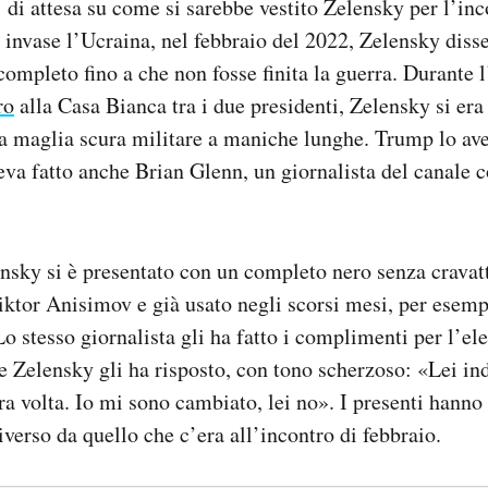
’ di attesa su come si sarebbe vestito Zelensky per l’i
invase l’Ucraina, nel febbraio del 2022, Zelensky diss
completo fino a che non fosse finita la guerra. Durante 
ro
alla Casa Bianca tra i due presidenti, Zelensky si era
 maglia scura militare a maniche lunghe. Trump lo ave
veva fatto anche Brian Glenn, un giornalista del canale 
nsky si è presentato con un completo nero senza cravatt
Viktor Anisimov e già usato negli scorsi mesi, per esem
Lo stesso giornalista gli ha fatto i complimenti per l’el
 Zelensky gli ha risposto, con tono scherzoso: «Lei ind
ra volta. Io mi sono cambiato, lei no». I presenti hanno
erso da quello che c’era all’incontro di febbraio.