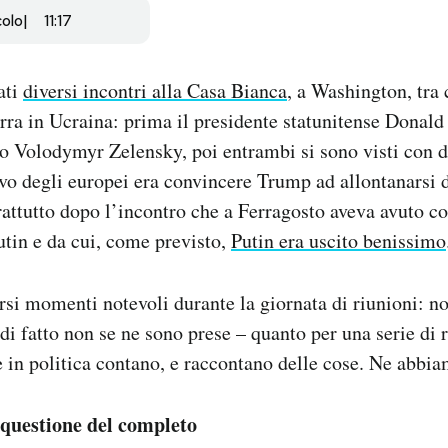
colo
11:17
ati
diversi incontri alla Casa Bianca
, a Washington, tra c
rra in Ucraina: prima il presidente statunitense Donal
o Volodymyr Zelensky, poi entrambi si sono visti con d
ivo degli europei era convincere Trump ad allontanarsi d
rattutto dopo l’incontro che a Ferragosto aveva avuto 
tin e da cui, come previsto,
Putin era uscito benissimo
ersi momenti notevoli durante la giornata di riunioni: no
di fatto non se ne sono prese – quanto per una serie di r
 in politica contano, e raccontano delle cose. Ne abbiam
a questione del completo