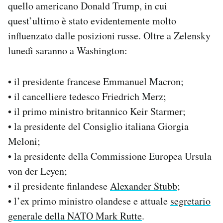
quello americano Donald Trump, in cui
Notifiche mobile
quest’ultimo è stato evidentemente molto
Regala il Post
influenzato dalle posizioni russe. Oltre a Zelensky
Hai bisogno di aiuto?
Esci
lunedì saranno a Washington:
• il presidente francese Emmanuel Macron;
• il cancelliere tedesco Friedrich Merz;
• il primo ministro britannico Keir Starmer;
• la presidente del Consiglio italiana Giorgia
Meloni;
• la presidente della Commissione Europea Ursula
von der Leyen;
• il presidente finlandese
Alexander Stubb
;
• l’ex primo ministro olandese e attuale
segretario
generale della NATO Mark Rutte
.