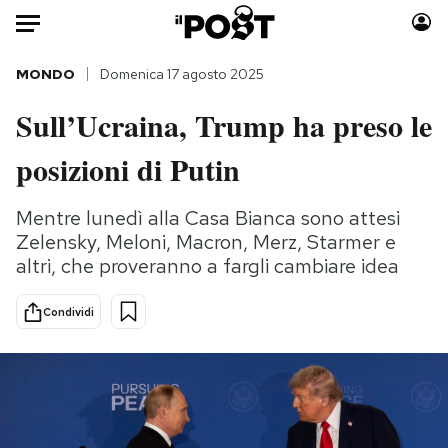
Auto
MONDO
Domenica 17 agosto 2025
Sull’Ucraina, Trump ha preso le
HOME
posizioni di Putin
Italia
Moda
Mondo
Libri
Mentre lunedì alla Casa Bianca sono attesi
Politica
Consumismi
Zelensky, Meloni, Macron, Merz, Starmer e
Tecnologia
Storie/Idee
altri, che proveranno a fargli cambiare idea
Internet
Ok Boomer!
Scienza
Media
Condividi
Cultura
Europa
Economia
Altrecose
Sport
Mondiali calcio 2026