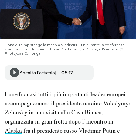
PODCAST
NEWSLETTER
Donald Trump stringe la mano a Vladimir Putin durante la conferenza
stampa dopo il loro incontro ad Anchorage, in Alaska, il 15 agosto (AP
I MIEI PREFERITI
Photo/Jae C. Hong)
Ascolta l'articolo
05:17
SHOP
CALENDARIO
Lunedì quasi tutti i più importanti leader europei
accompagneranno il presidente ucraino Volodymyr
Zelensky in una visita alla Casa Bianca,
AREA PERSONALE
organizzata in gran fretta dopo l’
incontro in
Area Personale
Alaska
fra il presidente russo Vladimir Putin e
Newsletter