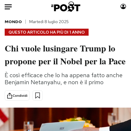
Auto
MONDO
Martedì 8 luglio 2025
QUESTO ARTICOLO HA PIÙ DI
1 ANNO
HOME
Chi vuole lusingare Trump lo
Italia
Moda
propone per il Nobel per la Pace
Mondo
Libri
Politica
Consumismi
È così efficace che lo ha appena fatto anche
Tecnologia
Storie/Idee
Benjamin Netanyahu, e non è il primo
Internet
Ok Boomer!
Scienza
Media
Condividi
Cultura
Europa
Economia
Altrecose
Sport
Mondiali calcio 2026