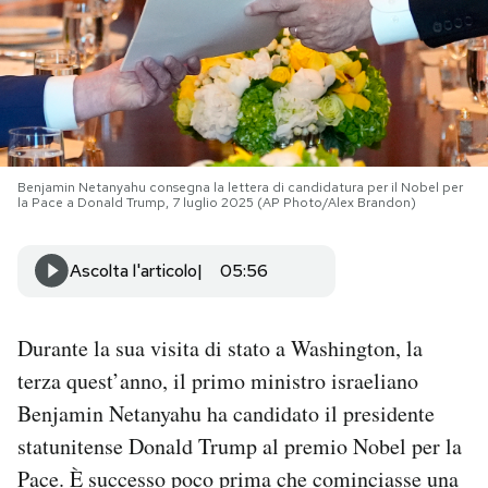
PODCAST
NEWSLETTER
I MIEI PREFERITI
Benjamin Netanyahu consegna la lettera di candidatura per il Nobel per
la Pace a Donald Trump, 7 luglio 2025 (AP Photo/Alex Brandon)
SHOP
Ascolta l'articolo
05:56
CALENDARIO
Durante la sua visita di stato a Washington, la
terza quest’anno, il primo ministro israeliano
AREA PERSONALE
Benjamin Netanyahu ha candidato il presidente
statunitense Donald Trump al premio Nobel per la
Area Personale
Pace. È successo poco prima che cominciasse una
Newsletter