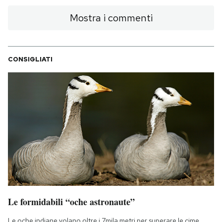
Mostra i commenti
CONSIGLIATI
Le formidabili “oche astronaute”
Le oche indiane volano oltre i 7mila metri per superare le cime