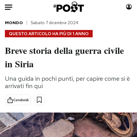
Auto
MONDO
Sabato 7 dicembre 2024
QUESTO ARTICOLO HA PIÙ DI
1 ANNO
HOME
Breve storia della guerra civile
Italia
Moda
in Siria
Mondo
Libri
Politica
Consumismi
Una guida in pochi punti, per capire come si è
Tecnologia
Storie/Idee
arrivati fin qui
Internet
Ok Boomer!
Scienza
Media
Condividi
Cultura
Europa
Economia
Altrecose
Sport
Mondiali calcio 2026