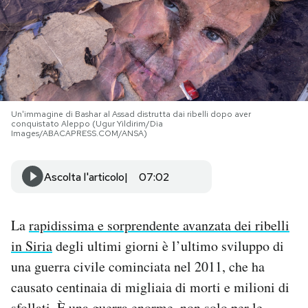
PODCAST
NEWSLETTER
Un'immagine di Bashar al Assad distrutta dai ribelli dopo aver
I MIEI PREFERITI
conquistato Aleppo (Ugur Yildirim/Dia
Images/ABACAPRESS.COM/ANSA)
SHOP
Ascolta l'articolo
07:02
CALENDARIO
La
rapidissima e sorprendente avanzata dei ribelli
in Siria
degli ultimi giorni è l’ultimo sviluppo di
AREA PERSONALE
una guerra civile cominciata nel 2011, che ha
Area Personale
causato centinaia di migliaia di morti e milioni di
Newsletter
sfollati. È una guerra enorme, non solo per le