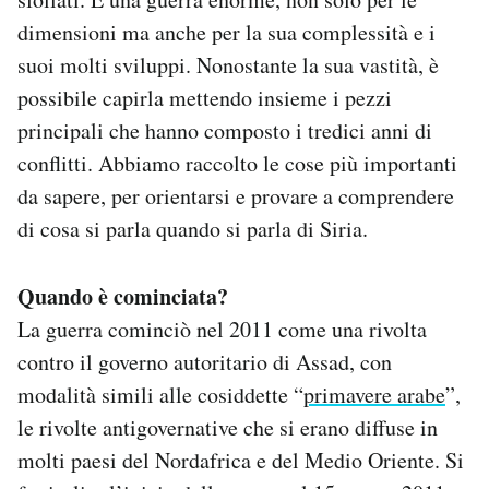
Notifiche mobile
dimensioni ma anche per la sua complessità e i
Regala il Post
suoi molti sviluppi. Nonostante la sua vastità, è
Hai bisogno di aiuto?
possibile capirla mettendo insieme i pezzi
Esci
principali che hanno composto i tredici anni di
conflitti. Abbiamo raccolto le cose più importanti
da sapere, per orientarsi e provare a comprendere
di cosa si parla quando si parla di Siria.
Quando è cominciata?
La guerra cominciò nel 2011 come una rivolta
contro il governo autoritario di Assad, con
modalità simili alle cosiddette “
primavere arabe
”,
le rivolte antigovernative che si erano diffuse in
molti paesi del Nordafrica e del Medio Oriente. Si