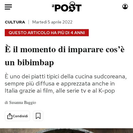
Auto
CULTURA
Martedì 5 aprile 2022
QUESTO ARTICOLO HA PIÙ DI
4 ANNI
HOME
È il momento di imparare cos’è
Italia
Moda
un bibimbap
Mondo
Libri
Politica
Consumismi
È uno dei piatti tipici della cucina sudcoreana,
Tecnologia
Storie/Idee
sempre più diffusa e apprezzata anche in
Internet
Ok Boomer!
Italia grazie ai film, alle serie tv e al K-pop
Scienza
Media
Cultura
Europa
di
Susanna Baggio
Economia
Altrecose
Condividi
Sport
Mondiali calcio 2026