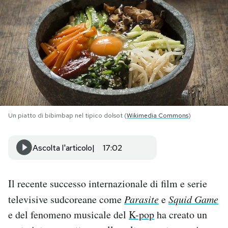
PODCAST
NEWSLETTER
I MIEI PREFERITI
Un piatto di bibimbap nel tipico dolsot (
Wikimedia Commons
)
SHOP
Ascolta l'articolo
17:02
CALENDARIO
Il recente successo internazionale di film e serie
AREA PERSONALE
televisive sudcoreane come
Parasite
e
Squid Game
Area Personale
e del fenomeno musicale del
K-pop
ha creato un
Newsletter