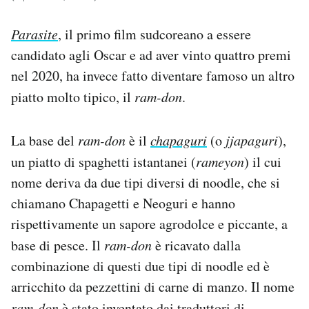
Parasite
, il primo film sudcoreano a essere
candidato agli Oscar e ad aver vinto quattro premi
nel 2020, ha invece fatto diventare famoso un altro
piatto molto tipico, il
ram-don
.
La base del
ram-don
è il
chapaguri
(o
jjapaguri
),
un piatto di spaghetti istantanei (
rameyon
) il cui
nome deriva da due tipi diversi di noodle, che si
chiamano Chapagetti e Neoguri e hanno
rispettivamente un sapore agrodolce e piccante, a
base di pesce. Il
ram-don
è ricavato dalla
combinazione di questi due tipi di noodle ed è
arricchito da pezzettini di carne di manzo. Il nome
ram-don
è stato inventato dai traduttori di