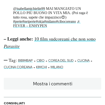
@isabellamichielin99
MAI MANGIATO UN
POLLO PIÙ BUONO IN VITA MIA. (Poi raga è
tutto rosa, sapete che impazzisco😍)
#perte
#neiperte
#okja
#milano
#cibocoreano
♬
FEVER – ENHYPEN
– Leggi anche:
10 film sudcoreani che non sono
Parasite
Tag:
-
-
-
-
BIBIMBAP
CIBO
COREA DEL SUD
CUCINA
-
-
CUCINA COREANA
KIMCHI
MILANO
Mostra i commenti
CONSIGLIATI