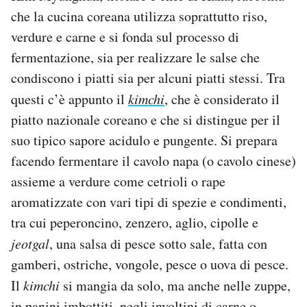
che la cucina coreana utilizza soprattutto riso,
verdure e carne e si fonda sul processo di
fermentazione, sia per realizzare le salse che
condiscono i piatti sia per alcuni piatti stessi. Tra
questi c’è appunto il
kimchi
, che è considerato il
piatto nazionale coreano e che si distingue per il
suo tipico sapore acidulo e pungente. Si prepara
facendo fermentare il cavolo napa (o cavolo cinese)
assieme a verdure come cetrioli o rape
aromatizzate con vari tipi di spezie e condimenti,
tra cui peperoncino, zenzero, aglio, cipolle e
jeotgal
, una salsa di pesce sotto sale, fatta con
gamberi, ostriche, vongole, pesce o uova di pesce.
Il
kimchi
si mangia da solo, ma anche nelle zuppe,
in panini imbottiti, negli involtini di carne o