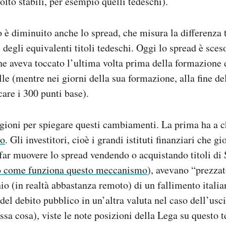
lto stabili, per esempio quelli tedeschi).
 è diminuito anche lo spread, che misura la differenza 
 degli equivalenti titoli tedeschi. Oggi lo spread è sces
che aveva toccato l’ultima volta prima della formazione
e (mentre nei giorni della sua formazione, alla fine d
care i 300 punti base).
gioni per spiegare questi cambiamenti. La prima ha a c
no
. Gli investitori, cioè i grandi istituti finanziari che g
far muovere lo spread vendendo o acquistando titoli di 
o come funziona questo meccanismo
), avevano “prezza
hio (in realtà abbastanza remoto) di un fallimento italia
el debito pubblico in un’altra valuta nel caso dell’usci
essa cosa), viste le note posizioni della Lega su questo 