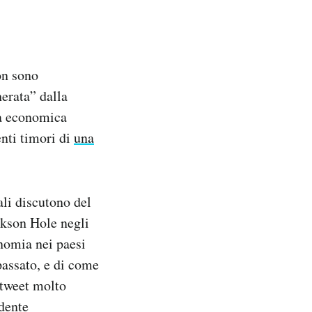
on sono
erata” dalla
ta economica
enti timori di
una
li discutono del
ckson Hole negli
onomia nei paesi
passato, e di come
 tweet molto
idente