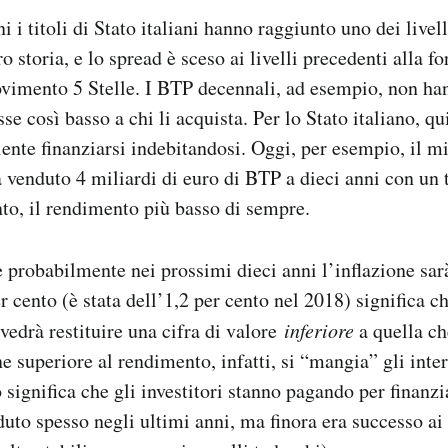
i i titoli di Stato italiani hanno raggiunto uno dei live
ro storia, e lo spread è sceso ai livelli precedenti alla 
imento 5 Stelle. I BTP decennali, ad esempio, non ha
sse così basso a chi li acquista. Per lo Stato italiano, q
iente finanziarsi indebitandosi. Oggi, per esempio, il m
venduto 4 miliardi di euro di BTP a dieci anni con un t
nto, il rendimento più basso di sempre.
probabilmente nei prossimi dieci anni l’inflazione sar
r cento (è stata dell’1,2 per cento nel 2018) significa c
edrà restituire una cifra di valore
inferiore
a quella ch
e superiore al rendimento, infatti, si “mangia” gli inter
o significa che gli investitori stanno pagando per finanzi
uto spesso negli ultimi anni, ma finora era successo ai t