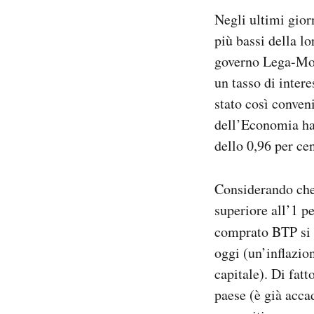
Notifiche mobile
Negli ultimi giorn
Regala il Post
più bassi della lo
Hai bisogno di aiuto?
governo Lega-Mov
Esci
un tasso di intere
stato così conven
dell’Economia ha 
dello 0,96 per ce
Considerando che 
superiore all’1 pe
comprato BTP si v
oggi (un’inflazion
capitale). Di fatt
paese (è già accad