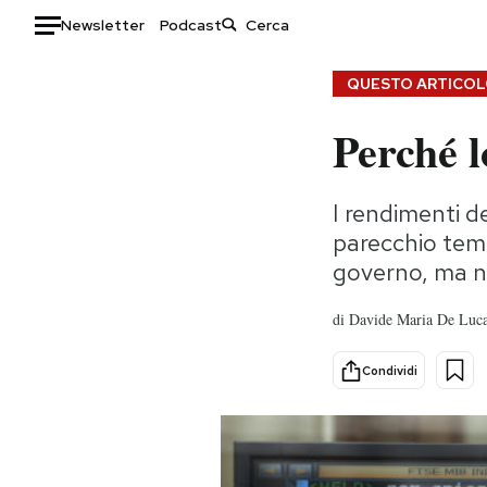
Newsletter
Podcast
Auto
QUESTO ARTICOLO
Perché l
HOME
Italia
Moda
I rendimenti de
Mondo
Libri
parecchio temp
Politica
Consumismi
governo, ma n
Tecnologia
Storie/Idee
Internet
Ok Boomer!
di
Davide Maria De Luc
Scienza
Media
Cultura
Europa
Condividi
Economia
Altrecose
Sport
Mondiali calcio 2026