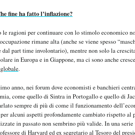
he fine ha fatto l’inflazione?
o le ragioni per continuare con lo stimolo economico n
soccupazione rimane alta (anche se viene spesso “masch
 dal part time involontario), mentre non solo la cresci
icolare in Europa e in Giappone, ma ci sono anche cresc
 globale
.
timo anno, nei forum dove economisti e banchieri centra
mia, come quello di Sintra in Portogallo e quello di Ja
 parlato sempre di più di come il funzionamento dell’ec
 per alcuni aspetti profondamente cambiato rispetto al 
ilizzate in passato non sembrino più valide. In una serie
ofessore di Harvard ed ex segretario al Tesoro del pres