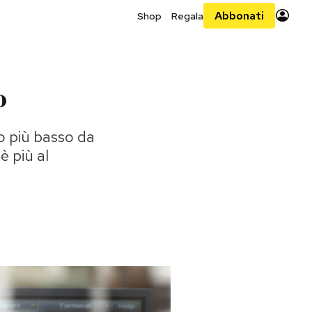
Abbonati
Shop
Regala
o
llo più basso da
è più al