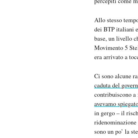
percepiti come mo
Allo stesso tempo
dei BTP italiani e
base, un livello 
Movimento 5 Stell
era arrivato a toc
Ci sono alcune ra
caduta del gover
contribuiscono a 
avevamo spiegat
in gergo – il risc
ridenominazione d
sono un po’ la st