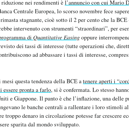
 riduzione nei rendimenti è
l’annuncio con cui Mario 
Banca Centrale Europea, lo scorso novembre fece sapere
 rimasta stagnante, cioè sotto il 2 per cento che la BCE 
arebbe intervenuto con strumenti “straordinari”, per es
 programma di
Quantitative Easing
oppure interrompen
evisto dei tassi di interesse (tutte operazioni che, dire
ntribuiscono ad abbassare i tassi di interesse, compresi 
ei mesi questa tendenza della BCE a
tenere aperti i “cor
i essere pronta a farlo
, si è confermata. Lo stesso hann
Uniti e Giappone. Il punto è che l’inflazione, una delle p
ingevano le banche centrali a rallentare i loro stimoli 
re troppo denaro in circolazione potesse far crescere e
sere sparita dal mondo sviluppato.