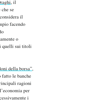
Draghi
, il
 che se
considera il
empio facendo
do
ttamente o
quelli sui titoli
doni della borsa”
,
o fatto le banche
rincipali ragioni
all’economia per
ccessivamente i