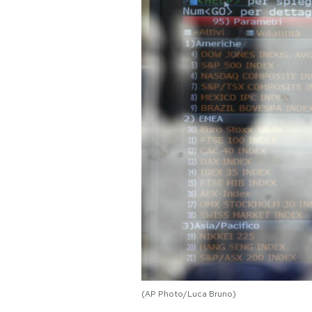
PODCAST
NEWSLETTER
I MIEI PREFERITI
SHOP
CALENDARIO
AREA PERSONALE
Area Personale
(AP Photo/Luca Bruno)
Newsletter