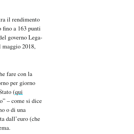
tra il rendimento
o fino a 163 punti
 del governo Lega-
el maggio 2018,
he fare con la
iorno per giorno
Stato (
qui
to” – come si dice
no o di una
ta dall’euro (che
tema.