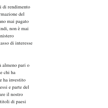
lli di rendimento
formazione del
nno mai pagato
uindi, non è mai
inistero
asso di interesse
à almeno pari o
he chi ha
e ha investito
essi e parte del
are il nostro
itoli di paesi