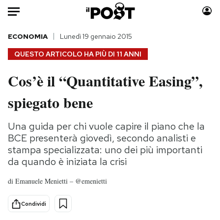
Auto
ECONOMIA
Lunedì 19 gennaio 2015
QUESTO ARTICOLO HA PIÙ DI
11 ANNI
HOME
Cos’è il “Quantitative Easing”,
Italia
Moda
spiegato bene
Mondo
Libri
Politica
Consumismi
Una guida per chi vuole capire il piano che la
Tecnologia
Storie/Idee
BCE presenterà giovedì, secondo analisti e
Internet
Ok Boomer!
stampa specializzata: uno dei più importanti
Scienza
Media
da quando è iniziata la crisi
Cultura
Europa
di
Emanuele Menietti – @emenietti
Economia
Altrecose
Sport
Mondiali calcio 2026
Condividi