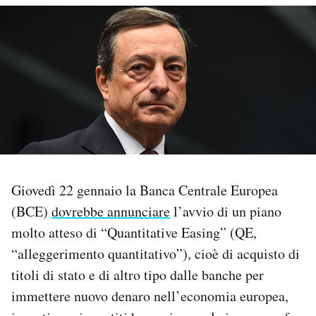
PODCAST
NEWSLETTER
I MIEI PREFERITI
SHOP
Giovedì 22 gennaio la Banca Centrale Europea
(BCE)
dovrebbe annunciare
l’avvio di un piano
CALENDARIO
molto atteso di “Quantitative Easing” (QE,
“alleggerimento quantitativo”), cioè di acquisto di
AREA PERSONALE
titoli di stato e di altro tipo dalle banche per
Area Personale
immettere nuovo denaro nell’economia europea,
Newsletter