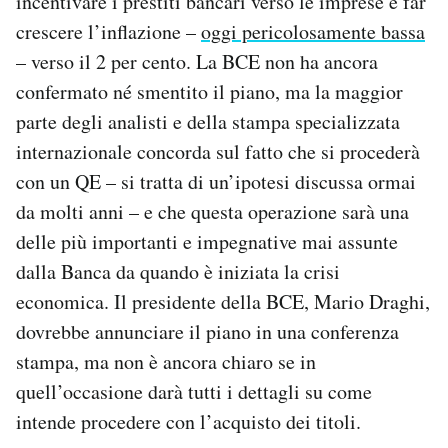
incentivare i prestiti bancari verso le imprese e far
Notifiche mobile
crescere l’inflazione –
oggi pericolosamente bassa
Regala il Post
– verso il 2 per cento. La BCE non ha ancora
Hai bisogno di aiuto?
confermato né smentito il piano, ma la maggior
Esci
parte degli analisti e della stampa specializzata
internazionale concorda sul fatto che si procederà
con un QE – si tratta di un’ipotesi discussa ormai
da molti anni – e che questa operazione sarà una
delle più importanti e impegnative mai assunte
dalla Banca da quando è iniziata la crisi
economica. Il presidente della BCE, Mario Draghi,
dovrebbe annunciare il piano in una conferenza
stampa, ma non è ancora chiaro se in
quell’occasione darà tutti i dettagli su come
intende procedere con l’acquisto dei titoli.