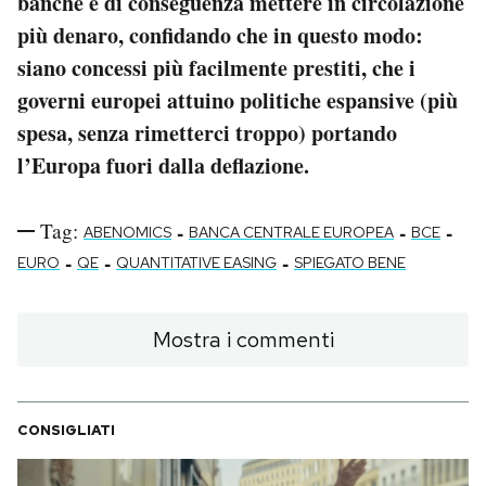
banche e di conseguenza mettere in circolazione
più denaro, confidando che in questo modo:
siano concessi più facilmente prestiti, che i
governi europei attuino politiche espansive (più
spesa, senza rimetterci troppo) portando
l’Europa fuori dalla deflazione.
Tag:
-
-
-
ABENOMICS
BANCA CENTRALE EUROPEA
BCE
-
-
-
EURO
QE
QUANTITATIVE EASING
SPIEGATO BENE
Mostra i commenti
CONSIGLIATI