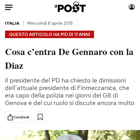
Auto
ITALIA
Mercoledì 8 aprile 2015
QUESTO ARTICOLO HA PIÙ DI
11 ANNI
HOME
Cosa c’entra De Gennaro con la
Italia
Moda
Diaz
Mondo
Libri
Politica
Consumismi
Il presidente del PD ha chiesto le dimissioni
Tecnologia
Storie/Idee
dell'attuale presidente di Finmeccanica, che
Internet
Ok Boomer!
era capo della polizia nei giorni del G8 di
Scienza
Media
Genova e del cui ruolo si discute ancora molto
Cultura
Europa
Economia
Altrecose
Condividi
Sport
Mondiali calcio 2026