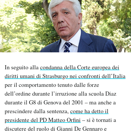
PODCAST
NEWSLETTER
I MIEI PREFERITI
In seguito alla
condanna della Corte europea dei
SHOP
diritti umani di Strasburgo nei confronti dell’Italia
per il comportamento tenuto dalle forze
CALENDARIO
dell’ordine durante l’irruzione alla scuola Diaz
durante il G8 di Genova del 2001 – ma anche a
AREA PERSONALE
prescindere dalla sentenza,
come ha detto il
presidente del PD Matteo Orfini
– si è tornati a
Area Personale
discutere del ruolo di Gianni De Gennaro e
Newsletter