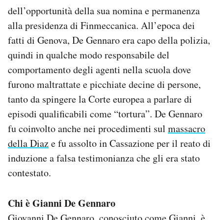
Notifiche mobile
dell’opportunità della sua nomina e permanenza
Regala il Post
alla presidenza di Finmeccanica. All’epoca dei
Hai bisogno di aiuto?
fatti di Genova, De Gennaro era capo della polizia,
Esci
quindi in qualche modo responsabile del
comportamento degli agenti nella scuola dove
furono maltrattate e picchiate decine di persone,
tanto da spingere la Corte europea a parlare di
episodi qualificabili come “tortura”. De Gennaro
fu coinvolto anche nei procedimenti sul
massacro
della Diaz
e fu assolto in Cassazione per il reato di
induzione a falsa testimonianza che gli era stato
contestato.
Chi è Gianni De Gennaro
Giovanni De Gennaro, conosciuto come Gianni, è