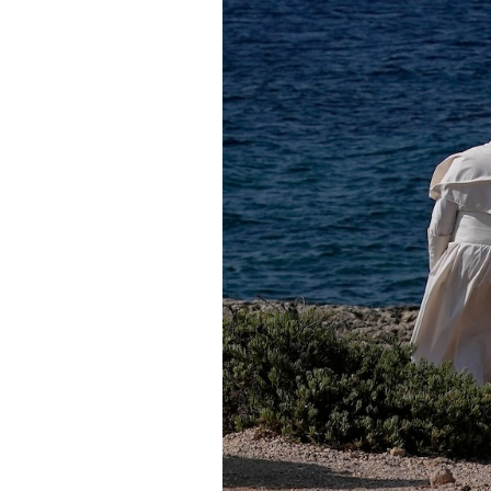
PODCAST
NEWSLETTER
I MIEI PREFERITI
SHOP
CALENDARIO
AREA PERSONALE
Area Personale
Newsletter