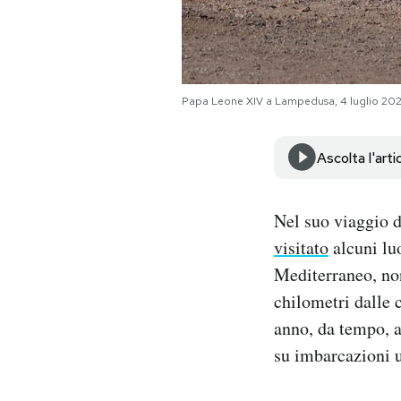
Notifiche mobile
Regala il Post
Hai bisogno di aiuto?
Esci
Papa Leone XIV a Lampedusa, 4 luglio 202
Ascolta l'arti
Nel suo viaggio 
visitato
alcuni luo
Mediterraneo, non
chilometri dalle 
anno, da tempo, a
su imbarcazioni u