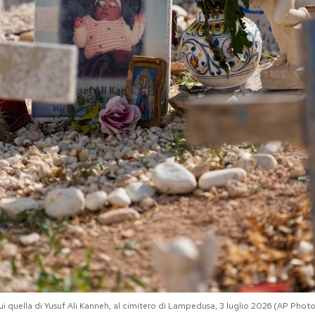
ui quella di Yusuf Ali Kanneh, al cimitero di Lampedusa, 3 luglio 2026 (AP Phot