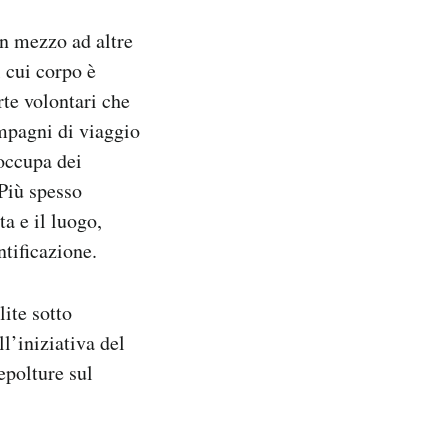
in mezzo ad altre
l cui corpo è
te volontari che
mpagni di viaggio
 occupa dei
 Più spesso
a e il luogo,
ntificazione.
ite sotto
l’iniziativa del
epolture sul