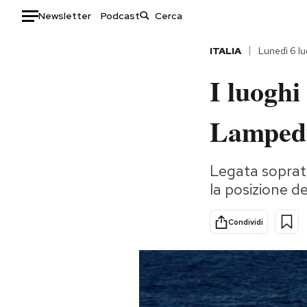
Newsletter
Podcast
Auto
ITALIA
Lunedì 6 l
I luoghi
HOME
Italia
Moda
Lampedu
Mondo
Libri
Politica
Consumismi
Legata sopratt
Tecnologia
Storie/Idee
la posizione de
Internet
Ok Boomer!
Scienza
Media
Condividi
Cultura
Europa
Economia
Altrecose
Sport
Mondiali calcio 2026