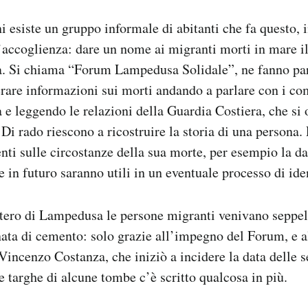
ni esiste un gruppo informale di abitanti che fa questo, 
ll’accoglienza: dare un nome ai migranti morti in mare i
la. Si chiama “Forum Lampedusa Solidale”, ne fanno par
rare informazioni sui morti andando a parlare con i co
la e leggendo le relazioni della Guardia Costiera, che si
 Di rado riescono a ricostruire la storia di una persona.
ti sulle circostanze della sua morte, per esempio la dat
e in futuro saranno utili in un eventuale processo di ide
tero di Lampedusa le persone migranti venivano seppell
ta di cemento: solo grazie all’impegno del Forum, e al
Vincenzo Costanza, che iniziò a incidere la data delle s
e targhe di alcune tombe c’è scritto qualcosa in più.