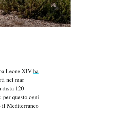
apa Leone XIV
ha
rti nel mar
a dista 120
: per questo ogni
o il Mediterraneo