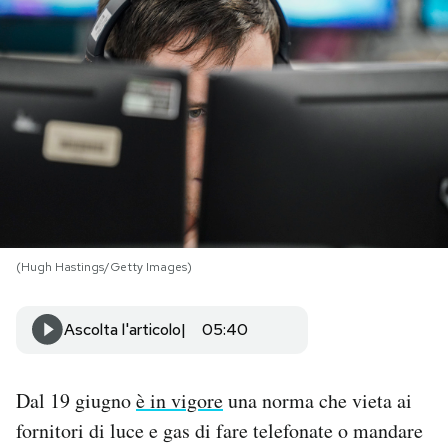
PODCAST
NEWSLETTER
I MIEI PREFERITI
SHOP
(Hugh Hastings/Getty Images)
CALENDARIO
Ascolta l'articolo
05:40
AREA PERSONALE
Dal 19 giugno
è in vigore
una norma che vieta ai
Area Personale
fornitori di luce e gas di fare telefonate o mandare
Newsletter