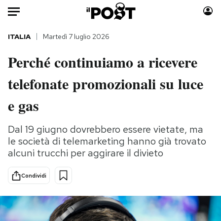
Auto
ITALIA
Martedì 7 luglio 2026
Perché continuiamo a ricevere
HOME
telefonate promozionali su luce
Italia
Moda
Mondo
Libri
e gas
Politica
Consumismi
Tecnologia
Storie/Idee
Dal 19 giugno dovrebbero essere vietate, ma
le società di telemarketing hanno già trovato
Internet
Ok Boomer!
alcuni trucchi per aggirare il divieto
Scienza
Media
Cultura
Europa
Condividi
Economia
Altrecose
Sport
Mondiali calcio 2026