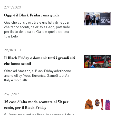
27/11/2020
PODCAST
Oggi è il Black Friday: una guida
Qualche consiglio utile e una lista di negozi
che fanno sconti, da eBay a Lego, passando
NEWSLETTER
per il sito delle calze Gallo e quello dei sex
toys Lelo
I MIEI PREFERITI
28/11/2019
Il Black Friday è domani: tutti i grandi siti
SHOP
che fanno sconti
Oltre ad Amazon, al Black Friday aderiscono
anche eBay, Yoox, Euronics, GameStop, Air
CALENDARIO
Italy e molti altri
25/11/2019
AREA PERSONALE
35 cose d’alta moda scontate al 50 per
Entra
cento, per il Black Friday
Su Yoox: maglioni, pellicce, impermeabili della