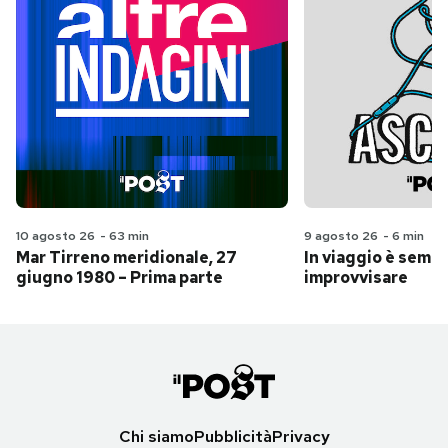
10 agosto 26
-
63 min
9 agosto 26
-
6 min
Mar Tirreno meridionale, 27
In viaggio è sempr
giugno 1980 – Prima parte
improvvisare
Chi siamo
Pubblicità
Privacy