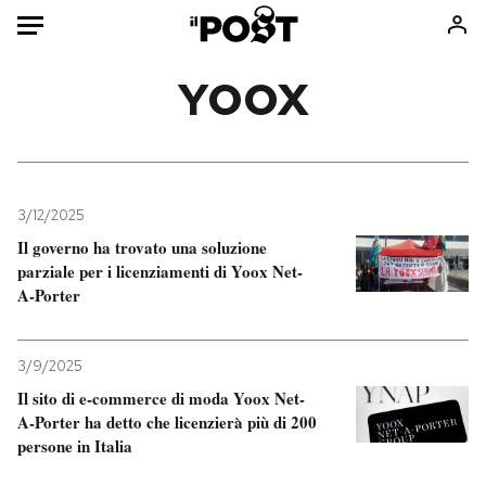
Auto
YOOX
HOME
Italia
Moda
Mondo
Libri
3/12/2025
Politica
Consumismi
Il governo ha trovato una soluzione
parziale per i licenziamenti di Yoox Net-
Tecnologia
Storie/Idee
A-Porter
Internet
Ok Boomer!
Scienza
Media
3/9/2025
Cultura
Europa
Il sito di e-commerce di moda Yoox Net-
Economia
Altrecose
A-Porter ha detto che licenzierà più di 200
Sport
Mondiali calcio 2026
persone in Italia