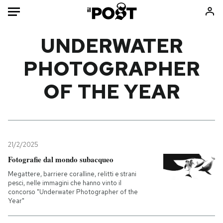
Auto
UNDERWATER
PHOTOGRAPHER
HOME
OF THE YEAR
Italia
Moda
Mondo
Libri
Politica
Consumismi
Tecnologia
Storie/Idee
Internet
Ok Boomer!
21/2/2025
Scienza
Media
Fotografie dal mondo subacqueo
Cultura
Europa
Megattere, barriere coralline, relitti e strani
pesci, nelle immagini che hanno vinto il
Economia
Altrecose
concorso "Underwater Photographer of the
Sport
Mondiali calcio 2026
Year"