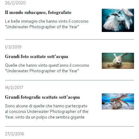
26/2/2020
Il mondo subacqueo, fotografato
PODCAST
Le belle immagini che hanno vinto il concorso
"Underwater Photographer of the Year"
NEWSLETTER
1/3/2019
I MIEI PREFERITI
Grandi foto scattate sott’acqua
Quelle che hanno vinto quest'anno il concorso
"Underwater Photographer of the Year"
SHOP
14/2/2017
CALENDARIO
Grandi fotografie scattate sott’acqua
Sono alcune di quelle che hanno partecipato
al concorso Underwater Photographer of the
AREA PERSONALE
Year, vinto da un polpo che sembra gigante
Entra
27/2/2016