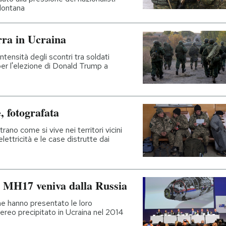
 lontana
rra in Ucraina
tensità degli scontri tra soldati
e per l'elezione di Donald Trump a
, fotografata
ano come si vive nei territori vicini
elettricità e le case distrutte dai
olo MH17 veniva dalla Russia
che hanno presentato le loro
aereo precipitato in Ucraina nel 2014