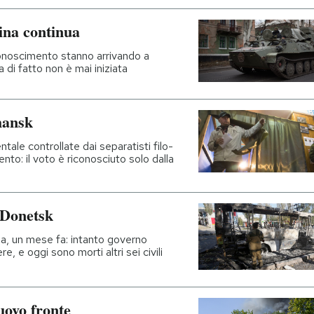
ina continua
iconoscimento stanno arrivando a
 di fatto non è mai iniziata
hansk
ntale controllate dai separatisti filo-
nto: il voto è riconosciuto solo dalla
i Donetsk
egua, un mese fa: intanto governo
e, e oggi sono morti altri sei civili
uovo fronte