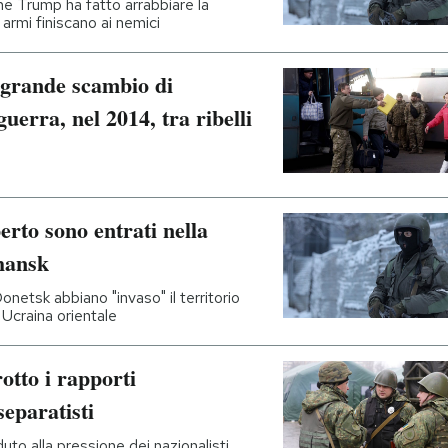
ne Trump ha fatto arrabbiare la
armi finiscano ai nemici
ù grande scambio di
 guerra, nel 2014, tra ribelli
erto sono entrati nella
hansk
onetsk abbiano "invaso" il territorio
n Ucraina orientale
otto i rapporti
separatisti
to alla pressione dei nazionalisti