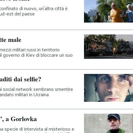
onfinato di nuovo, un'altra città è
 sud-est del paese
tte male
mezzi militari russi in territorio
il governo di Kiev di bloccare un suo
aditi dai selfie?
sui social network sembrano smentire
ndato militari in Ucraina
”, a Gorlovka
a specie di intervista al misterioso e