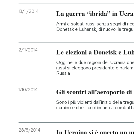
13/11/2014
La guerra “ibrida” in Ucra
Armi e soldati russi senza segni di r
Donetsk e Luhansk, di nuovo: la tregua
2/11/2014
Le elezioni a Donetsk e Lu
Oggi nelle due regioni dell'Ucraina orie
russi si eleggono presidente e parlame
Russia
1/10/2014
Gli scontri all’aeroporto d
Sono i più violenti dall'inizio della tr
ucraino e ribelli continuano a combatter
28/8/2014
In Ucraina si è aperto un n