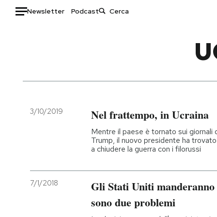
Newsletter
Podcast
Auto
U
HOME
Italia
Moda
Mondo
Libri
Politica
Consumismi
3/10/2019
Nel frattempo, in Ucraina
Tecnologia
Storie/Idee
Mentre il paese è tornato sui giornali 
Internet
Ok Boomer!
Trump, il nuovo presidente ha trovat
a chiudere la guerra con i filorussi
Scienza
Media
Cultura
Europa
Economia
Altrecose
7/1/2018
Gli Stati Uniti manderanno
Sport
Mondiali calcio 2026
sono due problemi