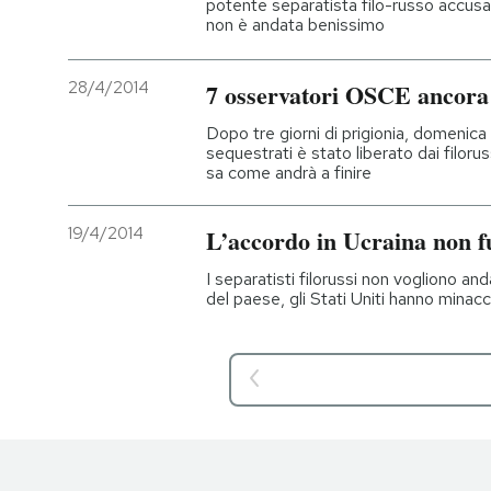
potente separatista filo-russo accusa
non è andata benissimo
28/4/2014
7 osservatori OSCE ancora 
Dopo tre giorni di prigionia, domenica 
sequestrati è stato liberato dai filoruss
sa come andrà a finire
19/4/2014
L’accordo in Ucraina non f
I separatisti filorussi non vogliono and
del paese, gli Stati Uniti hanno minac