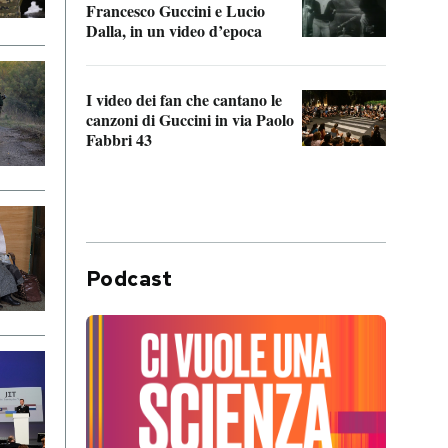
Francesco Guccini e Lucio
“Loco
Dalla, in un video d’epoca
Franc
I video dei fan che cantano le
Il de
canzoni di Guccini in via Paolo
Edoar
Fabbri 43
cappi
Podcast