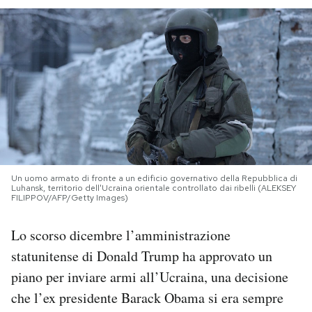
PODCAST
NEWSLETTER
I MIEI PREFERITI
SHOP
Un uomo armato di fronte a un edificio governativo della Repubblica di
Luhansk, territorio dell'Ucraina orientale controllato dai ribelli (ALEKSEY
FILIPPOV/AFP/Getty Images)
CALENDARIO
Lo scorso dicembre l’amministrazione
statunitense di Donald Trump ha approvato un
AREA PERSONALE
piano per inviare armi all’Ucraina, una decisione
Area Personale
che l’ex presidente Barack Obama si era sempre
Newsletter