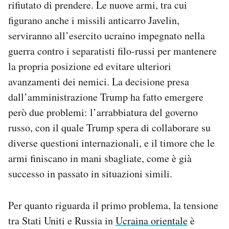
rifiutato di prendere. Le nuove armi, tra cui
Notifiche mobile
figurano anche i missili anticarro Javelin,
Regala il Post
serviranno all’esercito ucraino impegnato nella
Hai bisogno di aiuto?
Esci
guerra contro i separatisti filo-russi per mantenere
la propria posizione ed evitare ulteriori
avanzamenti dei nemici. La decisione presa
dall’amministrazione Trump ha fatto emergere
però due problemi: l’arrabbiatura del governo
russo, con il quale Trump spera di collaborare su
diverse questioni internazionali, e il timore che le
armi finiscano in mani sbagliate, come è già
successo in passato in situazioni simili.
Per quanto riguarda il primo problema, la tensione
tra Stati Uniti e Russia in
Ucraina orientale
è