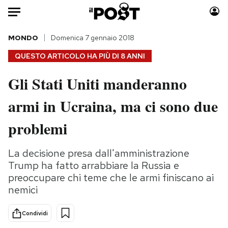
Auto
MONDO
Domenica 7 gennaio 2018
QUESTO ARTICOLO HA PIÙ DI
8 ANNI
HOME
Gli Stati Uniti manderanno
Italia
Moda
armi in Ucraina, ma ci sono due
Mondo
Libri
Politica
Consumismi
problemi
Tecnologia
Storie/Idee
Internet
Ok Boomer!
La decisione presa dall'amministrazione
Scienza
Media
Trump ha fatto arrabbiare la Russia e
Cultura
Europa
preoccupare chi teme che le armi finiscano ai
nemici
Economia
Altrecose
Sport
Mondiali calcio 2026
Condividi