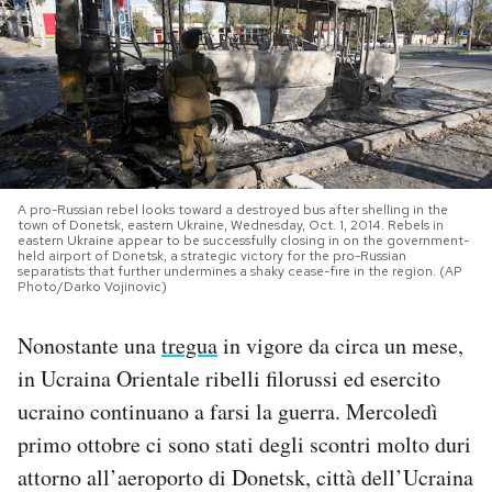
PODCAST
NEWSLETTER
I MIEI PREFERITI
A pro-Russian rebel looks toward a destroyed bus after shelling in the
town of Donetsk, eastern Ukraine, Wednesday, Oct. 1, 2014. Rebels in
eastern Ukraine appear to be successfully closing in on the government-
held airport of Donetsk, a strategic victory for the pro-Russian
SHOP
separatists that further undermines a shaky cease-fire in the region. (AP
Photo/Darko Vojinovic)
CALENDARIO
Nonostante una
tregua
in vigore da circa un mese,
in Ucraina Orientale ribelli filorussi ed esercito
AREA PERSONALE
ucraino continuano a farsi la guerra. Mercoledì
primo ottobre ci sono stati degli scontri molto duri
Area Personale
attorno all’aeroporto di Donetsk, città dell’Ucraina
Newsletter