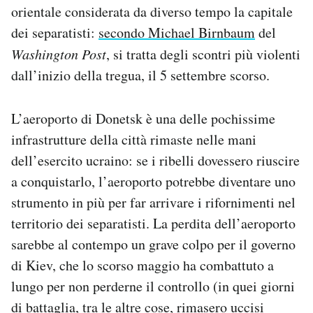
orientale considerata da diverso tempo la capitale
Notifiche mobile
Regala il Post
dei separatisti:
secondo Michael Birnbaum
del
Hai bisogno di aiuto?
Washington Post
, si tratta degli scontri più violenti
Esci
dall’inizio della tregua, il 5 settembre scorso.
L’aeroporto di Donetsk è una delle pochissime
infrastrutture della città rimaste nelle mani
dell’esercito ucraino: se i ribelli dovessero riuscire
a conquistarlo, l’aeroporto potrebbe diventare uno
strumento in più per far arrivare i rifornimenti nel
territorio dei separatisti. La perdita dell’aeroporto
sarebbe al contempo un grave colpo per il governo
di Kiev, che lo scorso maggio ha combattuto a
lungo per non perderne il controllo (in quei giorni
di battaglia, tra le altre cose, rimasero uccisi