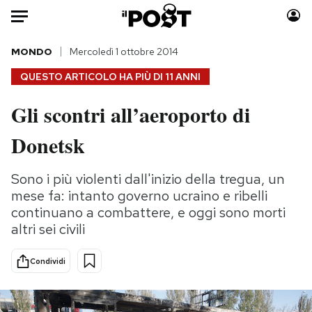
Auto
MONDO
Mercoledì 1 ottobre 2014
QUESTO ARTICOLO HA PIÙ DI
11 ANNI
HOME
Gli scontri all’aeroporto di
Italia
Moda
Donetsk
Mondo
Libri
Politica
Consumismi
Sono i più violenti dall'inizio della tregua, un
Tecnologia
Storie/Idee
mese fa: intanto governo ucraino e ribelli
Internet
Ok Boomer!
continuano a combattere, e oggi sono morti
Scienza
Media
altri sei civili
Cultura
Europa
Economia
Altrecose
Condividi
Sport
Mondiali calcio 2026