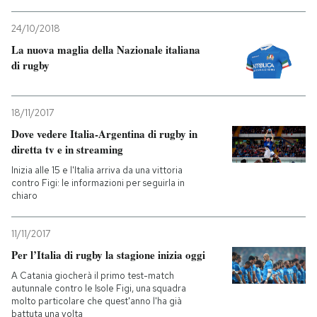
PODCAST
24/10/2018
La nuova maglia della Nazionale italiana
di rugby
NEWSLETTER
18/11/2017
I MIEI PREFERITI
Dove vedere Italia-Argentina di rugby in
diretta tv e in streaming
SHOP
Inizia alle 15 e l'Italia arriva da una vittoria
contro Figi: le informazioni per seguirla in
chiaro
CALENDARIO
11/11/2017
Per l’Italia di rugby la stagione inizia oggi
AREA PERSONALE
A Catania giocherà il primo test-match
autunnale contro le Isole Figi, una squadra
Entra
molto particolare che quest'anno l'ha già
battuta una volta