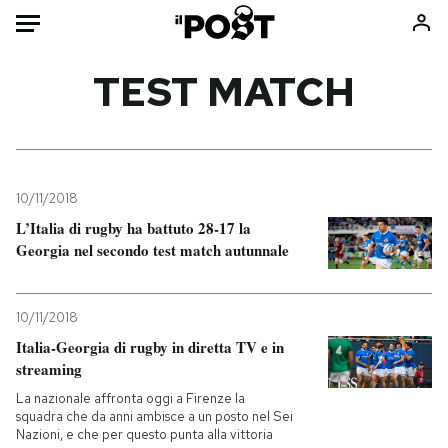
Auto
TEST MATCH
HOME
Italia
Moda
Mondo
Libri
10/11/2018
Politica
Consumismi
L’Italia di rugby ha battuto 28-17 la
Georgia nel secondo test match autunnale
Tecnologia
Storie/Idee
Internet
Ok Boomer!
Scienza
Media
10/11/2018
Cultura
Europa
Italia-Georgia di rugby in diretta TV e in
streaming
Economia
Altrecose
Sport
Mondiali calcio 2026
La nazionale affronta oggi a Firenze la
squadra che da anni ambisce a un posto nel Sei
Nazioni, e che per questo punta alla vittoria