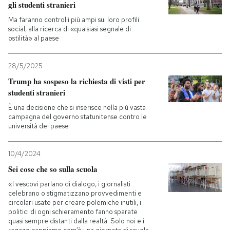
gli studenti stranieri
Ma faranno controlli più ampi sui loro profili
PODCAST
social, alla ricerca di «qualsiasi segnale di
ostilità» al paese
NEWSLETTER
28/5/2025
Trump ha sospeso la richiesta di visti per
I MIEI PREFERITI
studenti stranieri
È una decisione che si inserisce nella più vasta
campagna del governo statunitense contro le
SHOP
università del paese
10/4/2024
CALENDARIO
Sei cose che so sulla scuola
«I vescovi parlano di dialogo, i giornalisti
AREA PERSONALE
celebrano o stigmatizzano provvedimenti e
circolari usate per creare polemiche inutili, i
Entra
politici di ogni schieramento fanno sparate
quasi sempre distanti dalla realtà. Solo noi e i