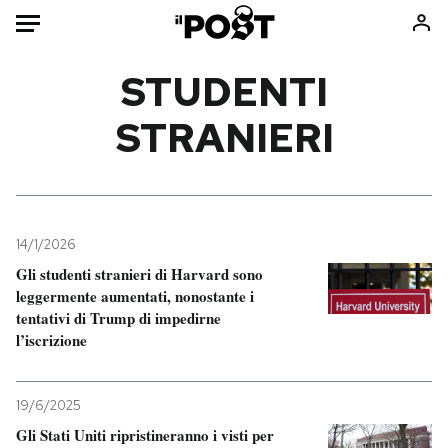
Auto
STUDENTI
STRANIERI
HOME
Italia
Moda
Mondo
Libri
Politica
Consumismi
14/1/2026
Tecnologia
Storie/Idee
Gli studenti stranieri di Harvard sono
Internet
Ok Boomer!
leggermente aumentati, nonostante i
Scienza
Media
tentativi di Trump di impedirne
l’iscrizione
Cultura
Europa
Economia
Altrecose
Sport
Mondiali calcio 2026
19/6/2025
Gli Stati Uniti ripristineranno i visti per