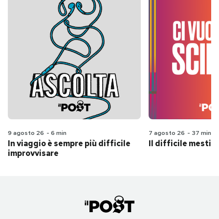
9 agosto 26
-
6 min
7 agosto 26
-
37 min
In viaggio è sempre più difficile
Il difficile mestie
improvvisare