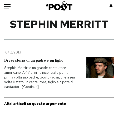
Auto
STEPHIN MERRITT
HOME
Italia
Moda
Mondo
Libri
16/12/2013
Politica
Consumismi
Breve storia di un padre e un figlio
Tecnologia
Storie/Idee
Stephin Merritt è un grande cantautore
americano. A 47 anni ha incontrato per la
Internet
Ok Boomer!
prima volta suo padre, Scott Fagan, che a sua
Scienza
Media
volta è stato un cantautore, figlio e nipote di
cantautori. [Continua]
Cultura
Europa
Economia
Altrecose
Altri articoli su questo argomento
Sport
Mondiali calcio 2026