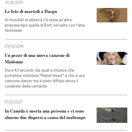
30/8/2011
Le foto di martedì a Daegu
PODCAST
Ai mondiali di atletica c'è stata un'altra
sorpresa tipo quella di Bolt, nel salto con l'asta
femminile
NEWSLETTER
29/11/2014
I MIEI PREFERITI
Un pezzo di una nuova canzone di
Madonna
SHOP
Dura 43 secondi, dai quali si intuisce che
potrebbe intitolarsi "Rebel Heart" e che è una
canzone dance: ma è stato diffuso senza il
consenso della cantante
CALENDARIO
17/11/2021
AREA PERSONALE
In Canada è morta una persona e ci sono
almeno due dispersi a causa del maltempo
Entra