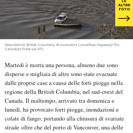
LE
ALTRE
FOTO
PODCAST
NEWSLETTER
Abbotsford, British Columbia, 16 novembre (Jonathan Hayward/The
Canadian Press via AP)
I MIEI PREFERITI
Martedì è morta una persona, almeno due sono
SHOP
disperse e migliaia di altre sono state evacuate
dalle proprie case a causa delle forti piogge nella
CALENDARIO
regione della British Columbia, nel sud-ovest del
Canada. Il maltempo, arrivato tra domenica e
lunedì, ha provocato forti piogge, inondazioni e
AREA PERSONALE
colate di fango, portando alla chiusura di svariate
Area Personale
strade
oltre che del porto di Vancouver, una delle
Newsletter