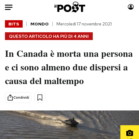
Auto
BITS
MONDO
Mercoledì 17 novembre 2021
QUESTO ARTICOLO HA PIÙ DI
4 ANNI
HOME
In Canada è morta una persona
Italia
Moda
Mondo
Libri
e ci sono almeno due dispersi a
Politica
Consumismi
causa del maltempo
Tecnologia
Storie/Idee
Internet
Ok Boomer!
Scienza
Media
Condividi
Cultura
Europa
Economia
Altrecose
Sport
Mondiali calcio 2026