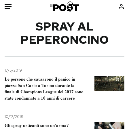
Auto
SPRAY AL
PEPERONCINO
HOME
Italia
Moda
Mondo
Libri
Politica
Consumismi
17/5/2019
Tecnologia
Storie/Idee
Le persone che causarono il panico in
Internet
Ok Boomer!
piazza San Carlo a Torino durante la
Scienza
Media
finale di Champions League del 2017 sono
state condannate a 10 anni di carcere
Cultura
Europa
Economia
Altrecose
Sport
Mondiali calcio 2026
10/12/2018
Gli spray urticanti sono un’arma?