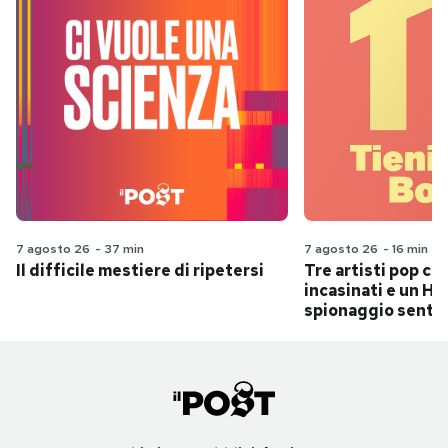
7 agosto 26
-
37 min
7 agosto 26
-
16 min
Il difficile mestiere di ripetersi
Tre artisti pop ch
incasinati e un Hit
spionaggio senti