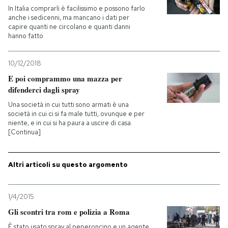
In Italia comprarli è facilissimo e possono farlo
anche i sedicenni, ma mancano i dati per
PODCAST
capire quanti ne circolano e quanti danni
hanno fatto
NEWSLETTER
10/12/2018
E poi comprammo una mazza per
I MIEI PREFERITI
difenderci dagli spray
Una società in cui tutti sono armati è una
società in cui ci si fa male tutti, ovunque e per
SHOP
niente, e in cui si ha paura a uscire di casa.
[Continua]
CALENDARIO
Altri articoli su questo argomento
AREA PERSONALE
1/4/2015
Entra
Gli scontri tra rom e polizia a Roma
È stato usato spray al peperoncino e un agente