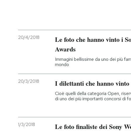
PODCAST
NEWSLETTER
20/4/2018
Le foto che hanno vinto i 
Awards
I MIEI PREFERITI
Immagini bellissime da uno dei più famo
mondo
SHOP
20/3/2018
I dilettanti che hanno vint
CALENDARIO
Cioè quelli della categoria Open, riser
di uno dei più importanti concorsi di 
AREA PERSONALE
Entra
1/3/2018
Le foto finaliste dei Sony