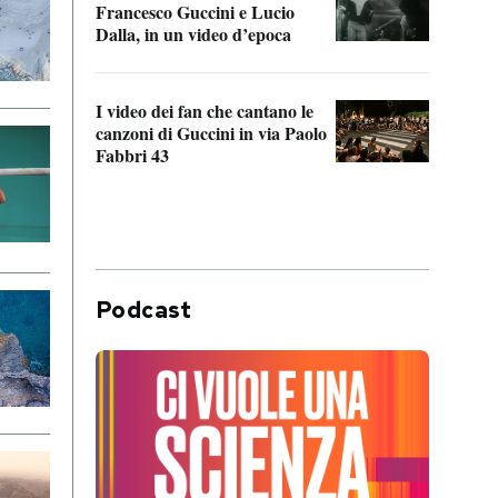
Francesco Guccini e Lucio
“Loco
Dalla, in un video d’epoca
Franc
I video dei fan che cantano le
Il de
canzoni di Guccini in via Paolo
Edoar
Fabbri 43
cappi
Podcast