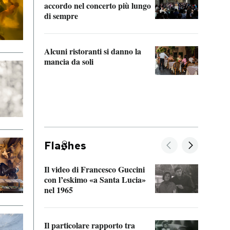
accordo nel concerto più lungo
di sempre
Il ci
parla
Alcuni ristoranti si danno la
nessu
mancia da soli
Fla
hes
Il video di Francesco Guccini
Sulla
con l’eskimo «a Santa Lucia»
vorti
nel 1965
veder
Il particolare rapporto tra
La ve