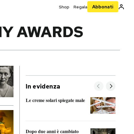
Abbonati
Shop
Regala
HY AWARDS
In evidenza
Le creme solari spiegate male
FitAc
guerr
Dopo due anni è cambiato
A cos