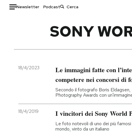
Newsletter
Podcast
Auto
SONY WOR
HOME
Italia
Moda
Mondo
Libri
Politica
Consumismi
18/4/2023
Le immagini fatte con l’inte
Tecnologia
Storie/Idee
competere nei concorsi di f
Internet
Ok Boomer!
Secondo il fotografo Boris Eldagsen, 
Scienza
Media
Photography Awards con un'immagine f
Cultura
Europa
Economia
Altrecose
18/4/2019
I vincitori dei Sony World
Sport
Mondiali calcio 2026
Le foto notevoli di uno dei più famosi 
mondo, vinto da un italiano