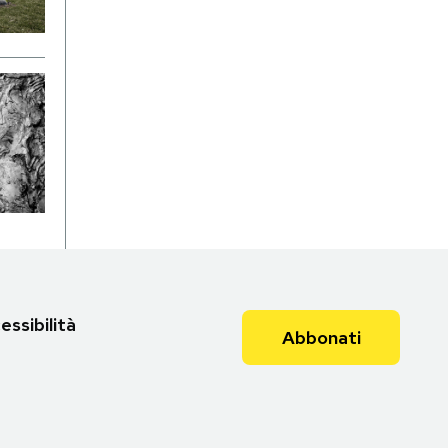
essibilità
Abbonati