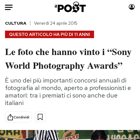
Auto
CULTURA
Venerdì 24 aprile 2015
QUESTO ARTICOLO HA PIÙ DI
11 ANNI
HOME
Le foto che hanno vinto i “Sony
Italia
Moda
World Photography Awards”
Mondo
Libri
Politica
Consumismi
È uno dei più importanti concorsi annuali di
Tecnologia
Storie/Idee
fotografia al mondo, aperto a professionisti e
Internet
Ok Boomer!
amatori: tra i premiati ci sono anche due
Scienza
Media
italiani
Cultura
Europa
Economia
Altrecose
Condividi
Sport
Mondiali calcio 2026