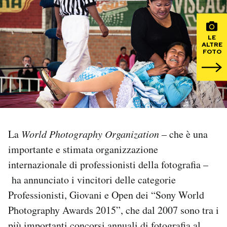
PODCAST
LE
ALTRE
FOTO
NEWSLETTER
I MIEI PREFERITI
SHOP
La
World Photography Organization
– che è una
importante e stimata organizzazione
CALENDARIO
internazionale di professionisti della fotografia –
ha annunciato i vincitori delle categorie
AREA PERSONALE
Professionisti, Giovani e Open dei “Sony World
Photography Awards 2015”, che dal 2007 sono tra i
Area Personale
Newsletter
più importanti concorsi annuali di fotografia al