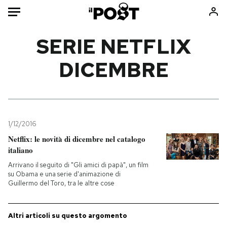
Auto
SERIE NETFLIX
DICEMBRE
HOME
Italia
Moda
Mondo
Libri
Politica
Consumismi
1/12/2016
Tecnologia
Storie/Idee
Netflix: le novità di dicembre nel catalogo
Internet
Ok Boomer!
italiano
Scienza
Media
Arrivano il seguito di "Gli amici di papà", un film
Cultura
Europa
su Obama e una serie d'animazione di
Guillermo del Toro, tra le altre cose
Economia
Altrecose
Sport
Mondiali calcio 2026
Altri articoli su questo argomento