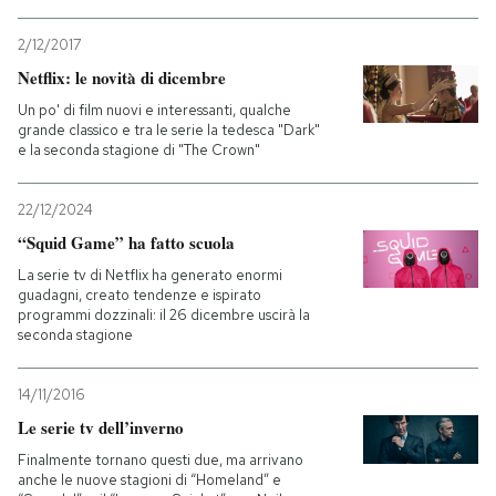
PODCAST
2/12/2017
Netflix: le novità di dicembre
Un po' di film nuovi e interessanti, qualche
NEWSLETTER
grande classico e tra le serie la tedesca "Dark"
e la seconda stagione di "The Crown"
I MIEI PREFERITI
22/12/2024
“Squid Game” ha fatto scuola
SHOP
La serie tv di Netflix ha generato enormi
guadagni, creato tendenze e ispirato
programmi dozzinali: il 26 dicembre uscirà la
seconda stagione
CALENDARIO
14/11/2016
AREA PERSONALE
Le serie tv dell’inverno
Entra
Finalmente tornano questi due, ma arrivano
anche le nuove stagioni di “Homeland” e