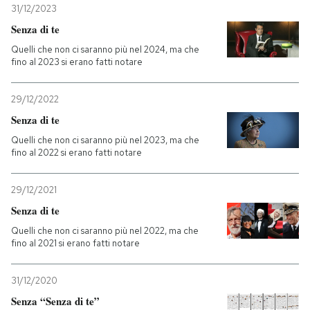
31/12/2023
Senza di te
PODCAST
Quelli che non ci saranno più nel 2024, ma che
fino al 2023 si erano fatti notare
NEWSLETTER
29/12/2022
Senza di te
I MIEI PREFERITI
Quelli che non ci saranno più nel 2023, ma che
fino al 2022 si erano fatti notare
SHOP
29/12/2021
Senza di te
CALENDARIO
Quelli che non ci saranno più nel 2022, ma che
fino al 2021 si erano fatti notare
AREA PERSONALE
31/12/2020
Entra
Senza “Senza di te”