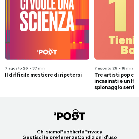
7 agosto 26
-
37 min
7 agosto 26
-
16 min
Il difficile mestiere di ripetersi
Tre artisti pop ch
incasinati e un Hit
spionaggio senti
Chi siamo
Pubblicità
Privacy
Gestisci le preferenze
Condizioni d'uso