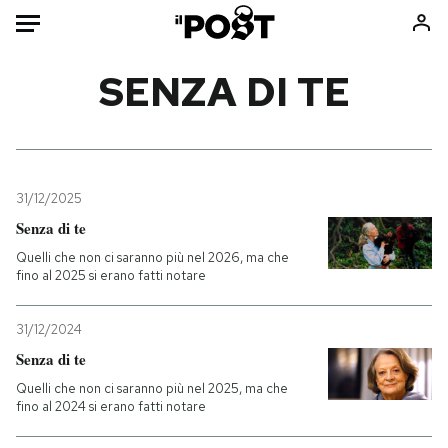
Auto
SENZA DI TE
HOME
Italia
Moda
Mondo
Libri
31/12/2025
Politica
Consumismi
Senza di te
Tecnologia
Storie/Idee
Quelli che non ci saranno più nel 2026, ma che
fino al 2025 si erano fatti notare
Internet
Ok Boomer!
Scienza
Media
31/12/2024
Cultura
Europa
Senza di te
Economia
Altrecose
Quelli che non ci saranno più nel 2025, ma che
Sport
Mondiali calcio 2026
fino al 2024 si erano fatti notare