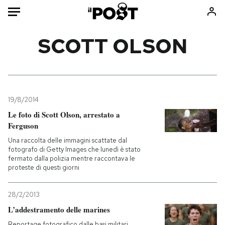
Auto
SCOTT OLSON
HOME
Italia
Moda
Mondo
Libri
19/8/2014
Politica
Consumismi
Le foto di Scott Olson, arrestato a
Ferguson
Tecnologia
Storie/Idee
Una raccolta delle immagini scattate dal
Internet
Ok Boomer!
fotografo di Getty Images che lunedì è stato
Scienza
Media
fermato dalla polizia mentre raccontava le
proteste di questi giorni
Cultura
Europa
Economia
Altrecose
28/2/2013
Sport
Mondiali calcio 2026
L’addestramento delle marines
Reportage fotografico dalle basi militari