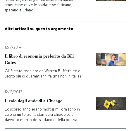
americane dove le soldatesse faticano,
sparano e urlano
PODCAST
Altri articoli su questo argomento
NEWSLETTER
12/7/2014
I MIEI PREFERITI
Il libro di economia preferito da Bill
Gates
SHOP
Gli è stato regalato da Warren Buffett, ed è
uscito più di quarant'anni fa (ma non in Italia)
CALENDARIO
12/6/2013
Il calo degli omicidi a Chicago
AREA PERSONALE
Lo scorso anno erano moltissimi, ora sono in
calo di un terzo: la stampa si chiede se è
davvero merito del sindaco e della polizia
Entra