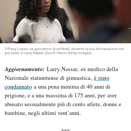
PODCAST
NEWSLETTER
Tiffany Lopez, ex giocatrice di softball, durante la sua dichiarazione nel
I MIEI PREFERITI
processo a Larry Nassar (Scott Olson/Getty Images)
Aggiornamento:
Larry Nassar, ex medico della
SHOP
Nazionale statunitense di ginnastica,
è stato
condannato
a una pena minima di 40 anni di
CALENDARIO
prigione, e a una massima di 175 anni, per aver
abusato sessualmente più di cento atlete, donne e
AREA PERSONALE
bambine, negli ultimi vent’anni.
Area Personale
Newsletter
***