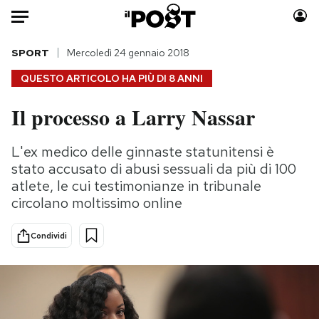
Auto
SPORT
Mercoledì 24 gennaio 2018
QUESTO ARTICOLO HA PIÙ DI
8 ANNI
HOME
Il processo a Larry Nassar
Italia
Moda
Mondo
Libri
L'ex medico delle ginnaste statunitensi è
Politica
Consumismi
stato accusato di abusi sessuali da più di 100
Tecnologia
Storie/Idee
atlete, le cui testimonianze in tribunale
circolano moltissimo online
Internet
Ok Boomer!
Scienza
Media
Condividi
Cultura
Europa
Economia
Altrecose
Sport
Mondiali calcio 2026