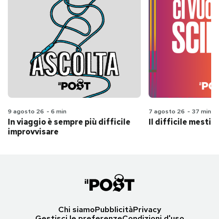
9 agosto 26
-
6 min
7 agosto 26
-
37 min
In viaggio è sempre più difficile
Il difficile mestie
improvvisare
Chi siamo
Pubblicità
Privacy
Gestisci le preferenze
Condizioni d'uso