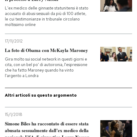
L'ex medico delle ginnaste statunitensi è stato
PODCAST
accusato di abusi sessuali da più di 100 atlete,
le cui testimonianze in tribunale circolano
moltissimo online
NEWSLETTER
17/11/2012
La foto di Obama con McKayla Maroney
I MIEI PREFERITI
Gira molto sui social network in questi giorni e
cita, con un bel po' di autoironia, l'espressione
che ha fatto Maroney quando ha vinto
SHOP
l'argento a Londra
CALENDARIO
Altri articoli su questo argomento
AREA PERSONALE
15/1/2018
Simone Biles ha raccontato di essere stata
Entra
abusata sessualmente dall’ex medico della