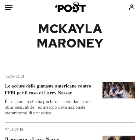
Auto
MCKAYLA
MARONEY
HOME
Italia
Moda
Mondo
Libri
Politica
Consumismi
16/9/2021
Tecnologia
Storie/Idee
Le accuse delle ginnaste americane contro
Internet
Ok Boomer!
l’FBI per il caso di Larry Nassar
Scienza
Media
È lo scandalo che ha portato alla condanna per
Cultura
Europa
abusi sessuali dell'ex medico della nazionale
statunitense di ginnastica
Economia
Altrecose
Sport
Mondiali calcio 2026
24/1/2018
Il processo a Larry Nassar