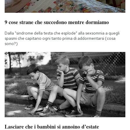
9 cose strane che succedono mentre dormiamo
Dalla "sindrome della testa che esplode" alla sexsomnia a quegli
spasmi che capitano ogni tanto prima di addormentarsi (cosa
sono?)
Lasciare che i bambini si annoino d’estate