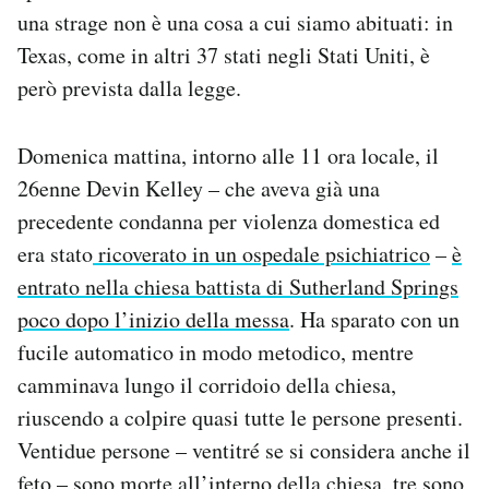
Notifiche mobile
una strage non è una cosa a cui siamo abituati: in
Regala il Post
Texas, come in altri 37 stati negli Stati Uniti, è
Hai bisogno di aiuto?
però prevista dalla legge.
Esci
Domenica mattina, intorno alle 11 ora locale, il
26enne Devin Kelley – che aveva già una
precedente condanna per violenza domestica ed
era stato
ricoverato in un ospedale psichiatrico
–
è
entrato nella chiesa battista di Sutherland Springs
poco dopo l’inizio della messa
. Ha sparato con un
fucile automatico in modo metodico, mentre
camminava lungo il corridoio della chiesa,
riuscendo a colpire quasi tutte le persone presenti.
Ventidue persone – ventitré se si considera anche il
feto – sono morte all’interno della chiesa, tre sono