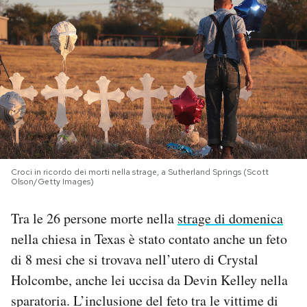
PODCAST
NEWSLETTER
I MIEI PREFERITI
SHOP
Croci in ricordo dei morti nella strage, a Sutherland Springs (Scott
Olson/Getty Images)
CALENDARIO
Tra le 26 persone morte nella
strage di domenica
nella chiesa in Texas è stato contato anche un feto
AREA PERSONALE
di 8 mesi che si trovava nell’utero di Crystal
Holcombe, anche lei uccisa da Devin Kelley nella
Area Personale
sparatoria. L’inclusione del feto tra le vittime di
Newsletter