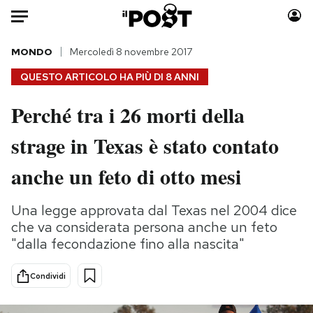
Auto
MONDO
Mercoledì 8 novembre 2017
QUESTO ARTICOLO HA PIÙ DI
8 ANNI
HOME
Perché tra i 26 morti della
Italia
Moda
strage in Texas è stato contato
Mondo
Libri
Politica
Consumismi
anche un feto di otto mesi
Tecnologia
Storie/Idee
Internet
Ok Boomer!
Una legge approvata dal Texas nel 2004 dice
Scienza
Media
che va considerata persona anche un feto
Cultura
Europa
"dalla fecondazione fino alla nascita"
Economia
Altrecose
Condividi
Sport
Mondiali calcio 2026