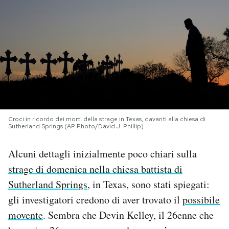
PODCAST
NEWSLETTER
I MIEI PREFERITI
Croci in ricordo dei morti della strage in Texas, davanti alla chiesa di
SHOP
Sutherland Springs (AP Photo/David J. Phillip)
Alcuni dettagli inizialmente poco chiari sulla
CALENDARIO
strage di domenica nella chiesa battista di
Sutherland Springs
, in Texas, sono stati spiegati:
AREA PERSONALE
gli investigatori credono di aver trovato il
possibile
Area Personale
movente
. Sembra che Devin Kelley, il 26enne che
Newsletter