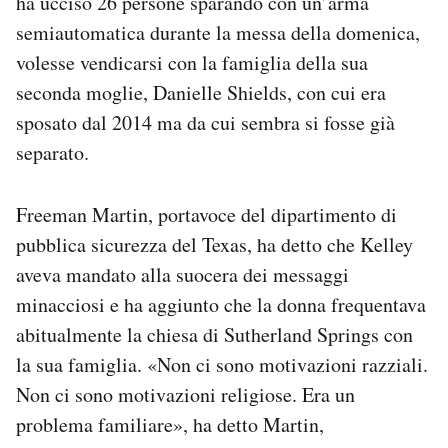
ha ucciso 26 persone sparando con un’arma
Notifiche mobile
semiautomatica durante la messa della domenica,
Regala il Post
volesse vendicarsi con la famiglia della sua
Hai bisogno di aiuto?
seconda moglie, Danielle Shields, con cui era
Esci
sposato dal 2014 ma da cui sembra si fosse già
separato.
Freeman Martin, portavoce del dipartimento di
pubblica sicurezza del Texas, ha detto che Kelley
aveva mandato alla suocera dei messaggi
minacciosi e ha aggiunto che la donna frequentava
abitualmente la chiesa di Sutherland Springs con
la sua famiglia. «Non ci sono motivazioni razziali.
Non ci sono motivazioni religiose. Era un
problema familiare», ha detto Martin,