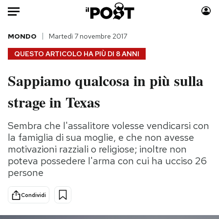
Auto
MONDO
Martedì 7 novembre 2017
QUESTO ARTICOLO HA PIÙ DI
8 ANNI
HOME
Sappiamo qualcosa in più sulla
Italia
Moda
strage in Texas
Mondo
Libri
Politica
Consumismi
Sembra che l'assalitore volesse vendicarsi con
Tecnologia
Storie/Idee
la famiglia di sua moglie, e che non avesse
Internet
Ok Boomer!
motivazioni razziali o religiose; inoltre non
Scienza
Media
poteva possedere l'arma con cui ha ucciso 26
Cultura
Europa
persone
Economia
Altrecose
Sport
Mondiali calcio 2026
Condividi