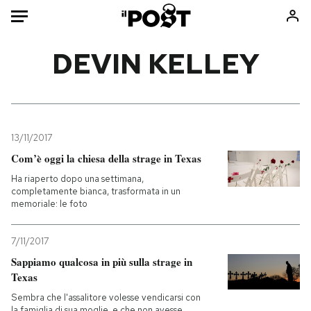
Auto
DEVIN KELLEY
HOME
Italia
Moda
Mondo
Libri
13/11/2017
Politica
Consumismi
Com’è oggi la chiesa della strage in Texas
Tecnologia
Storie/Idee
Ha riaperto dopo una settimana,
completamente bianca, trasformata in un
Internet
Ok Boomer!
memoriale: le foto
Scienza
Media
Cultura
Europa
7/11/2017
Economia
Altrecose
Sappiamo qualcosa in più sulla strage in
Texas
Sport
Mondiali calcio 2026
Sembra che l'assalitore volesse vendicarsi con
la famiglia di sua moglie, e che non avesse