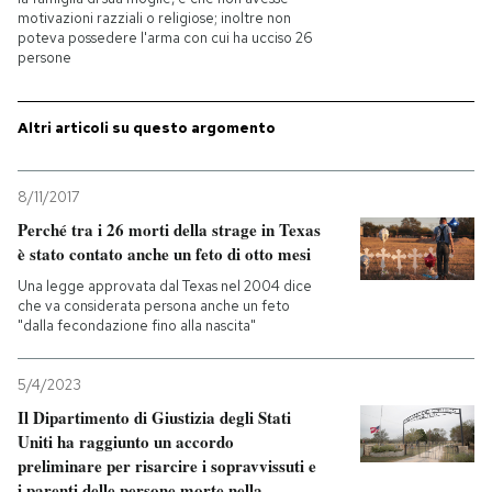
motivazioni razziali o religiose; inoltre non
poteva possedere l'arma con cui ha ucciso 26
PODCAST
persone
NEWSLETTER
Altri articoli su questo argomento
I MIEI PREFERITI
8/11/2017
Perché tra i 26 morti della strage in Texas
è stato contato anche un feto di otto mesi
SHOP
Una legge approvata dal Texas nel 2004 dice
che va considerata persona anche un feto
"dalla fecondazione fino alla nascita"
CALENDARIO
5/4/2023
AREA PERSONALE
Il Dipartimento di Giustizia degli Stati
Uniti ha raggiunto un accordo
Entra
preliminare per risarcire i sopravvissuti e
i parenti delle persone morte nella