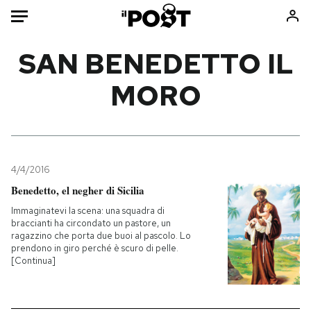
Auto
SAN BENEDETTO IL
MORO
HOME
Italia
Moda
Mondo
Libri
Politica
Consumismi
4/4/2016
Tecnologia
Storie/Idee
Benedetto, el negher di Sicilia
Internet
Ok Boomer!
Immaginatevi la scena: una squadra di
Scienza
Media
braccianti ha circondato un pastore, un
ragazzino che porta due buoi al pascolo. Lo
Cultura
Europa
prendono in giro perché è scuro di pelle.
Economia
Altrecose
[Continua]
Sport
Mondiali calcio 2026