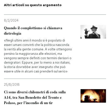
Altri articoli su questo argomento
PODCAST
8/2/2024
NEWSLETTER
Quando il complottismo si chiamava
dietrologia
«Negli ultimi anni il mondo si è popolato di
I MIEI PREFERITI
esseri umani convinti che la politica nasconda
la verità alla gente comune. A volte ottengono
persino la maggioranza alle elezioni, ma
vengono sempre definiti con termini derisori o
SHOP
denigratori. Eppure, per lo meno a noi italiani,
la storia dovrebbe aver insegnato che può
essere utile in alcuni casi prenderli sul serio»
CALENDARIO
25/8/2018
AREA PERSONALE
Ci sono diversi chilometri di coda sulla
A14, tra San Benedetto del Tronto e
Entra
Pedaso, per l’incendio di un tir