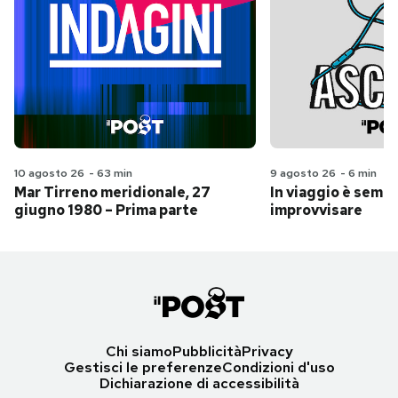
10 agosto 26
-
63 min
9 agosto 26
-
6 min
Mar Tirreno meridionale, 27
In viaggio è sempr
giugno 1980 – Prima parte
improvvisare
Chi siamo
Pubblicità
Privacy
Gestisci le preferenze
Condizioni d'uso
Dichiarazione di accessibilità