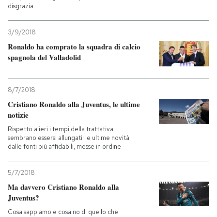
disgrazia
PODCAST
3/9/2018
Ronaldo ha comprato la squadra di calcio
NEWSLETTER
spagnola del Valladolid
I MIEI PREFERITI
8/7/2018
Cristiano Ronaldo alla Juventus, le ultime
notizie
SHOP
Rispetto a ieri i tempi della trattativa
sembrano essersi allungati: le ultime novità
dalle fonti più affidabili, messe in ordine
CALENDARIO
5/7/2018
AREA PERSONALE
Ma davvero Cristiano Ronaldo alla
Juventus?
Entra
Cosa sappiamo e cosa no di quello che