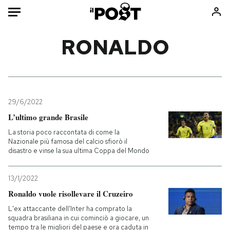
Auto
RONALDO
HOME
Italia
Moda
Mondo
Libri
29/6/2022
Politica
Consumismi
L’ultimo grande Brasile
Tecnologia
Storie/Idee
La storia poco raccontata di come la
Nazionale più famosa del calcio sfiorò il
Internet
Ok Boomer!
disastro e vinse la sua ultima Coppa del Mondo
Scienza
Media
Cultura
Europa
13/1/2022
Economia
Altrecose
Ronaldo vuole risollevare il Cruzeiro
Sport
Mondiali calcio 2026
L'ex attaccante dell'Inter ha comprato la
squadra brasiliana in cui cominciò a giocare, un
tempo tra le migliori del paese e ora caduta in