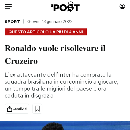
Auto
SPORT
Giovedì 13 gennaio 2022
QUESTO ARTICOLO HA PIÙ DI
4 ANNI
HOME
Ronaldo vuole risollevare il
Italia
Moda
Cruzeiro
Mondo
Libri
Politica
Consumismi
L'ex attaccante dell'Inter ha comprato la
Tecnologia
Storie/Idee
squadra brasiliana in cui cominciò a giocare,
Internet
Ok Boomer!
un tempo tra le migliori del paese e ora
Scienza
Media
caduta in disgrazia
Cultura
Europa
Economia
Altrecose
Condividi
Sport
Mondiali calcio 2026