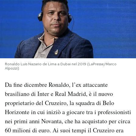
PODCAST
NEWSLETTER
I MIEI PREFERITI
Ronaldo Luis Nazario de Lima a Dubai nel 2019 (LaPresse/Marco
Alpozzi)
SHOP
Da fine dicembre Ronaldo, l’ex attaccante
CALENDARIO
brasiliano di Inter e Real Madrid, è il nuovo
proprietario del Cruzeiro, la squadra di Belo
Horizonte in cui iniziò a giocare tra i professionisti
AREA PERSONALE
nei primi anni Novanta, che ha acquistato per circa
Area Personale
60 milioni di euro. Ai suoi tempi il Cruzeiro era
Newsletter