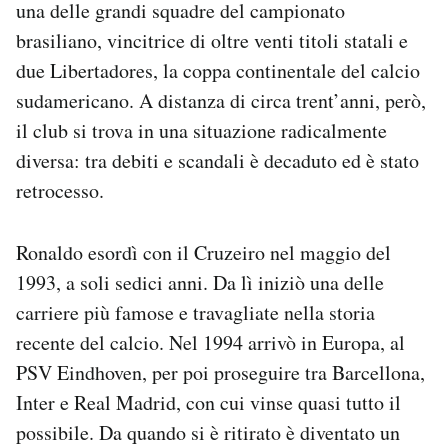
una delle grandi squadre del campionato
Notifiche mobile
brasiliano, vincitrice di oltre venti titoli statali e
Regala il Post
due Libertadores, la coppa continentale del calcio
Hai bisogno di aiuto?
Esci
sudamericano. A distanza di circa trent’anni, però,
il club si trova in una situazione radicalmente
diversa: tra debiti e scandali è decaduto ed è stato
retrocesso.
Ronaldo esordì con il Cruzeiro nel maggio del
1993, a soli sedici anni. Da lì iniziò una delle
carriere più famose e travagliate nella storia
recente del calcio. Nel 1994 arrivò in Europa, al
PSV Eindhoven, per poi proseguire tra Barcellona,
Inter e Real Madrid, con cui vinse quasi tutto il
possibile. Da quando si è ritirato è diventato un