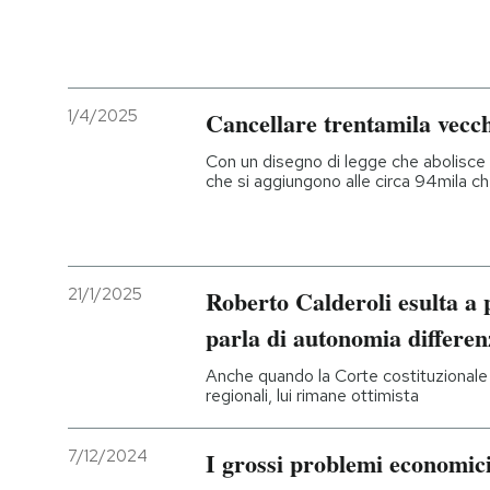
PODCAST
1/4/2025
Cancellare trentamila vecch
NEWSLETTER
Con un disegno di legge che abolisce 
che si aggiungono alle circa 94mila ch
I MIEI PREFERITI
SHOP
21/1/2025
Roberto Calderoli esulta a 
parla di autonomia differen
CALENDARIO
Anche quando la Corte costituzionale c
regionali, lui rimane ottimista
AREA PERSONALE
Entra
7/12/2024
I grossi problemi economic