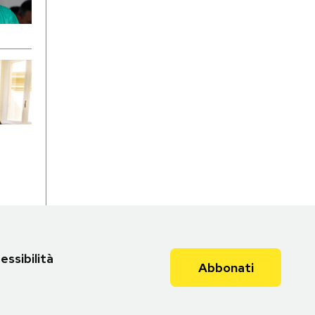
essibilità
Abbonati