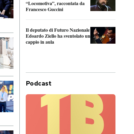
“Locomotiva”, raccontata da
inseg
Francesco Guccini
Khers
Il deputato di Futuro Nazionale
La pl
Edoardo Ziello ha sventolato un
da P
cappio in aula
Podcast