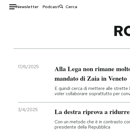
Newsletter
Podcast
Auto
R
HOME
Italia
Moda
Mondo
Libri
Politica
Consumismi
17/6/2025
Alla Lega non rimane molto
Tecnologia
Storie/Idee
mandato di Zaia in Veneto
Internet
Ok Boomer!
E quindi cerca di mettere alle strette F
Scienza
Media
voler collaborare soprattutto per con
Cultura
Europa
Economia
Altrecose
3/4/2025
La destra riprova a ridurre 
Sport
Mondiali calcio 2026
Con un metodo che è in contrasto con 
presidente della Repubblica