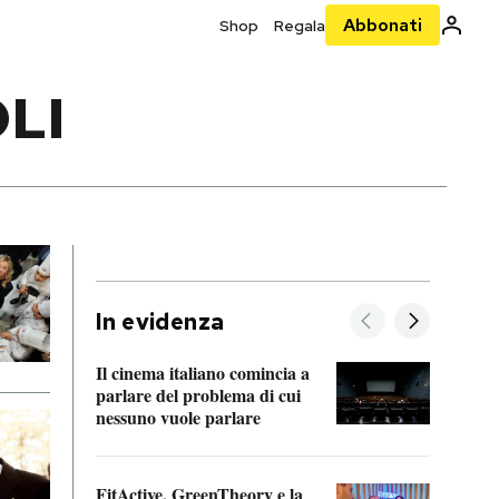
Abbonati
Shop
Regala
LI
In evidenza
Il cinema italiano comincia a
A cos
parlare del problema di cui
nessuno vuole parlare
Cosa 
FitActive, GreenTheory e la