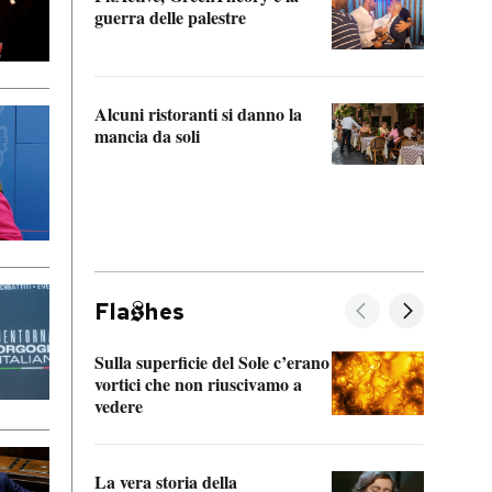
“Odis
guerra delle palestre
Che s
strum
Alcuni ristoranti si danno la
mancia da soli
Fla
hes
Sulla superficie del Sole c’erano
Il fi
vortici che non riuscivamo a
facen
vedere
dentr
La vera storia della
Il vi