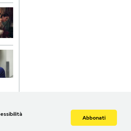
essibilità
Abbonati