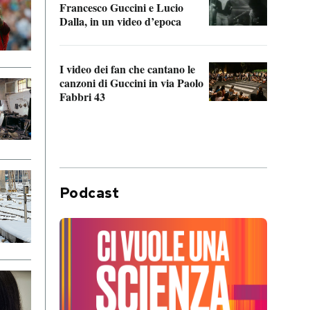
Francesco Guccini e Lucio
“Loco
Dalla, in un video d’epoca
Franc
I video dei fan che cantano le
Il de
canzoni di Guccini in via Paolo
Edoar
Fabbri 43
cappi
Podcast