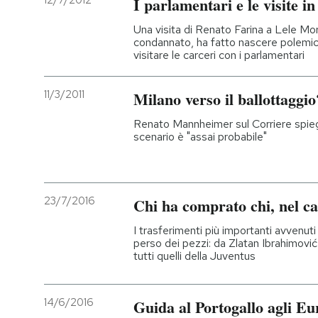
12/7/2012
I parlamentari e le visite i
PODCAST
Una visita di Renato Farina a Lele Mor
condannato, ha fatto nascere polemic
visitare le carceri con i parlamentari
NEWSLETTER
11/3/2011
Milano verso il ballottaggio
I MIEI PREFERITI
Renato Mannheimer sul Corriere spieg
scenario è "assai probabile"
SHOP
23/7/2016
Chi ha comprato chi, nel ca
CALENDARIO
I trasferimenti più importanti avvenuti
perso dei pezzi: da Zlatan Ibrahimov
tutti quelli della Juventus
AREA PERSONALE
Entra
14/6/2016
Guida al Portogallo agli Eu