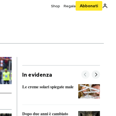
Abbonati
Shop
Regala
In evidenza
Le creme solari spiegate male
FitAc
guerr
Dopo due anni è cambiato
A cos