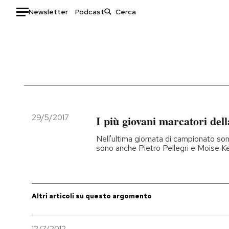
Newsletter
Podcast
Auto
HOME
Italia
Moda
Mondo
Libri
Politica
Consumismi
29/5/2017
I più giovani marcatori del
Tecnologia
Storie/Idee
Nell'ultima giornata di campionato sono 
Internet
Ok Boomer!
sono anche Pietro Pellegri e Moise K
Scienza
Media
Cultura
Europa
Economia
Altrecose
Altri articoli su questo argomento
Sport
Mondiali calcio 2026