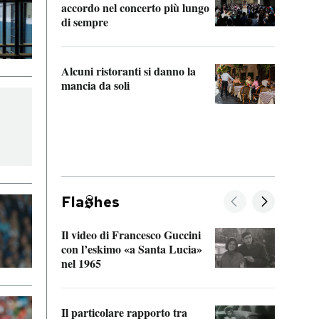
accordo nel concerto più lungo
di sempre
Il ci
parla
Alcuni ristoranti si danno la
nessu
mancia da soli
Fla
hes
Il video di Francesco Guccini
Sulla
con l’eskimo «a Santa Lucia»
vorti
nel 1965
veder
Il particolare rapporto tra
La ve