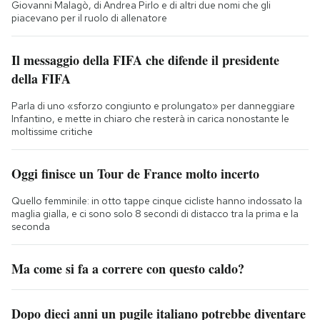
Giovanni Malagò, di Andrea Pirlo e di altri due nomi che gli
piacevano per il ruolo di allenatore
Il messaggio della FIFA che difende il presidente
della FIFA
Parla di uno «sforzo congiunto e prolungato» per danneggiare
Infantino, e mette in chiaro che resterà in carica nonostante le
moltissime critiche
Oggi finisce un Tour de France molto incerto
Quello femminile: in otto tappe cinque cicliste hanno indossato la
maglia gialla, e ci sono solo 8 secondi di distacco tra la prima e la
seconda
Ma come si fa a correre con questo caldo?
Dopo dieci anni un pugile italiano potrebbe diventare