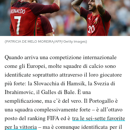
PODCAST
NEWSLETTER
(PATRICIA DE MELO MOREIRA/AFP/Getty Images)
I MIEI PREFERITI
Quando arriva una competizione internazionale
come gli Europei, molte squadre di calcio sono
SHOP
identificate soprattutto attraverso il loro giocatore
più forte: la Slovacchia di Hamsik, la Svezia di
CALENDARIO
Ibrahimovic, il Galles di Bale. È una
semplificazione, ma c’è del vero. Il Portogallo è
AREA PERSONALE
una squadra complessivamente forte – è all’ottavo
posto del ranking FIFA ed è
tra le sei-sette favorite
Area Personale
per la vittoria
– ma è comunque identificata per il
Newsletter