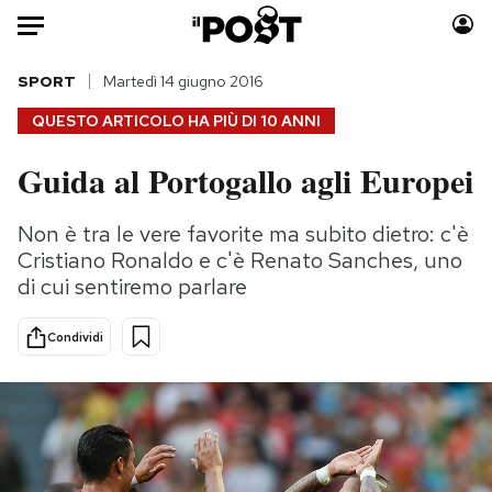
Auto
SPORT
Martedì 14 giugno 2016
QUESTO ARTICOLO HA PIÙ DI
10 ANNI
HOME
Guida al Portogallo agli Europei
Italia
Moda
Mondo
Libri
Non è tra le vere favorite ma subito dietro: c'è
Politica
Consumismi
Cristiano Ronaldo e c'è Renato Sanches, uno
Tecnologia
Storie/Idee
di cui sentiremo parlare
Internet
Ok Boomer!
Condividi
Scienza
Media
Cultura
Europa
Economia
Altrecose
Sport
Mondiali calcio 2026