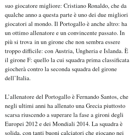
suo giocatore migliore: Cristiano Ronaldo, che da
Notifiche mobile
Regala il Post
qualche anno a questa parte è uno dei due migliori
Hai bisogno di aiuto?
giocatori al mondo. Il Portogallo è anche altro: ha
Esci
un ottimo allenatore e un convincente passato. In
più si trova in un girone che non sembra essere
troppo difficile: con Austria, Ungheria e Islanda. È
il girone F: quello la cui squadra prima classificata
giocherà contro la seconda squadra del girone
dell’Italia.
L’allenatore del Portogallo è Fernando Santos, che
negli ultimi anni ha allenato una Grecia piuttosto
scarsa riuscendo a superare la fase a gironi degli
Europei 2012 e dei Mondiali 2014. La squadra è
solida, con tanti buoni calciatori che giocano nei