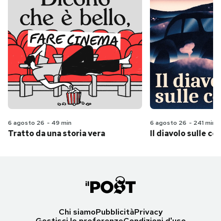
6 agosto 26
-
49 min
6 agosto 26
-
241 min
Tratto da una storia vera
Il diavolo sulle col
Chi siamo
Pubblicità
Privacy
Gestisci le preferenze
Condizioni d'uso