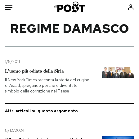
Auto
REGIME DAMASCO
HOME
Italia
Moda
Mondo
Libri
1/5/2011
Politica
Consumismi
L’uomo più odiato della Siria
Tecnologia
Storie/Idee
Il New York Times racconta la storia del cugino
di Assad, spiegando perché è diventato il
Internet
Ok Boomer!
simbolo della corruzione nel Paese
Scienza
Media
Cultura
Europa
Altri articoli su questo argomento
Economia
Altrecose
Sport
Mondiali calcio 2026
8/12/2024