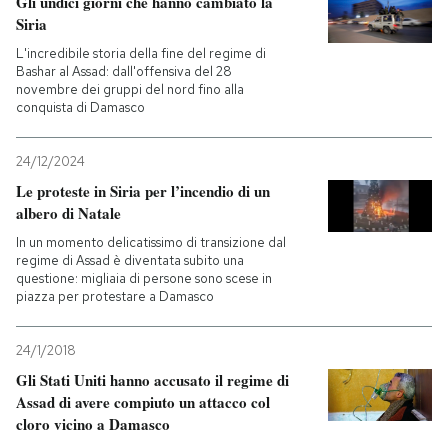
Gli undici giorni che hanno cambiato la
Siria
PODCAST
L'incredibile storia della fine del regime di
Bashar al Assad: dall'offensiva del 28
novembre dei gruppi del nord fino alla
NEWSLETTER
conquista di Damasco
24/12/2024
I MIEI PREFERITI
Le proteste in Siria per l’incendio di un
albero di Natale
SHOP
In un momento delicatissimo di transizione dal
regime di Assad è diventata subito una
questione: migliaia di persone sono scese in
piazza per protestare a Damasco
CALENDARIO
24/1/2018
AREA PERSONALE
Gli Stati Uniti hanno accusato il regime di
Assad di avere compiuto un attacco col
Entra
cloro vicino a Damasco