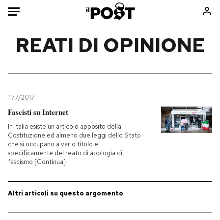
Auto
REATI DI OPINIONE
HOME
Italia
Moda
Mondo
Libri
11/7/2017
Politica
Consumismi
Fascisti su Internet
Tecnologia
Storie/Idee
In Italia esiste un articolo apposito della
Costituzione ed almeno due leggi dello Stato
Internet
Ok Boomer!
che si occupano a vario titolo e
Scienza
Media
specificamente del reato di apologia di
fascismo [Continua]
Cultura
Europa
Economia
Altrecose
Altri articoli su questo argomento
Sport
Mondiali calcio 2026