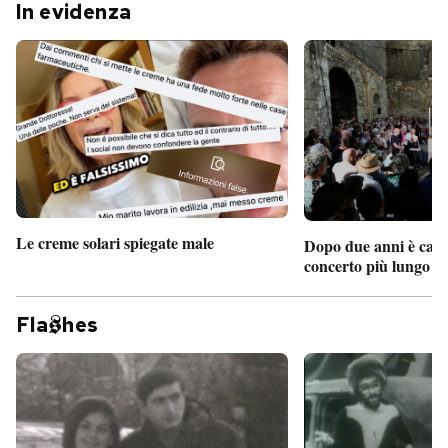
In evidenza
Le creme solari spiegate male
Dopo due anni è camb
concerto più lungo d
Fla
hes