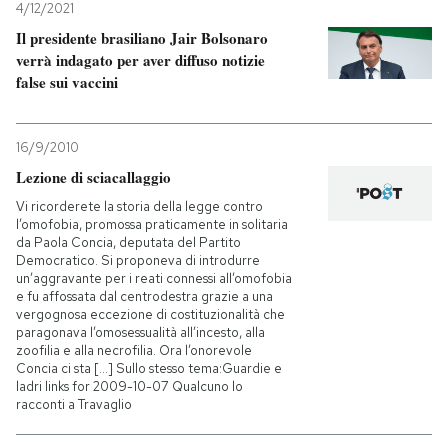
4/12/2021
Il presidente brasiliano Jair Bolsonaro
PODCAST
verrà indagato per aver diffuso notizie
false sui vaccini
NEWSLETTER
16/9/2010
I MIEI PREFERITI
Lezione di sciacallaggio
Vi ricorderete la storia della legge contro
l’omofobia, promossa praticamente in solitaria
SHOP
da Paola Concia, deputata del Partito
Democratico. Si proponeva di introdurre
un’aggravante per i reati connessi all’omofobia
e fu affossata dal centrodestra grazie a una
CALENDARIO
vergognosa eccezione di costituzionalità che
paragonava l’omosessualità all’incesto, alla
zoofilia e alla necrofilia. Ora l’onorevole
AREA PERSONALE
Concia ci sta [...] Sullo stesso tema:Guardie e
ladri links for 2009-10-07 Qualcuno lo
racconti a Travaglio
Entra