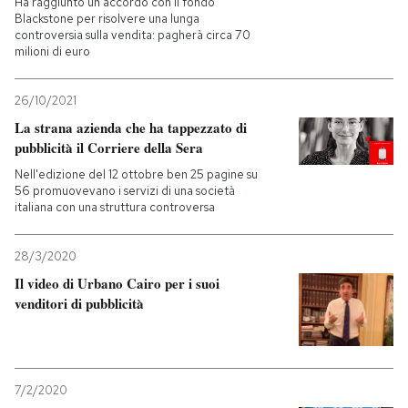
Ha raggiunto un accordo con il fondo
Blackstone per risolvere una lunga
controversia sulla vendita: pagherà circa 70
PODCAST
milioni di euro
NEWSLETTER
26/10/2021
La strana azienda che ha tappezzato di
pubblicità il Corriere della Sera
I MIEI PREFERITI
Nell'edizione del 12 ottobre ben 25 pagine su
56 promuovevano i servizi di una società
italiana con una struttura controversa
SHOP
28/3/2020
CALENDARIO
Il video di Urbano Cairo per i suoi
venditori di pubblicità
AREA PERSONALE
Entra
7/2/2020