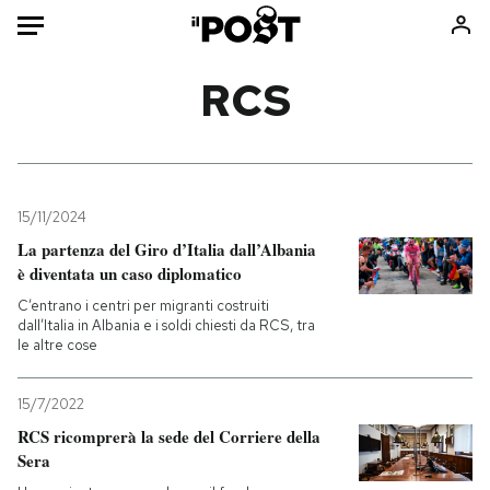
Auto
RCS
HOME
Italia
Moda
Mondo
Libri
15/11/2024
Politica
Consumismi
La partenza del Giro d’Italia dall’Albania
è diventata un caso diplomatico
Tecnologia
Storie/Idee
C’entrano i centri per migranti costruiti
Internet
Ok Boomer!
dall’Italia in Albania e i soldi chiesti da RCS, tra
Scienza
Media
le altre cose
Cultura
Europa
Economia
Altrecose
15/7/2022
RCS ricomprerà la sede del Corriere della
Sport
Mondiali calcio 2026
Sera