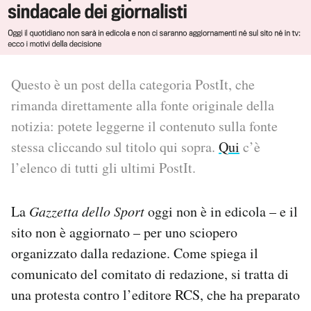
PODCAST
NEWSLETTER
Questo è un post della categoria PostIt, che
rimanda direttamente alla fonte originale della
I MIEI PREFERITI
notizia: potete leggerne il contenuto sulla fonte
stessa cliccando sul titolo qui sopra.
Qui
c’è
l’elenco di tutti gli ultimi PostIt.
SHOP
La
Gazzetta dello Sport
oggi non è in edicola – e il
CALENDARIO
sito non è aggiornato – per uno sciopero
organizzato dalla redazione. Come spiega il
AREA PERSONALE
comunicato del comitato di redazione, si tratta di
Area Personale
una protesta contro l’editore RCS, che ha preparato
Newsletter