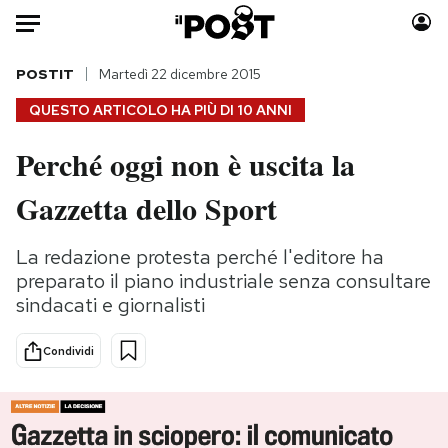
Auto
POSTIT
Martedì 22 dicembre 2015
QUESTO ARTICOLO HA PIÙ DI
10 ANNI
HOME
Perché oggi non è uscita la
Italia
Moda
Gazzetta dello Sport
Mondo
Libri
Politica
Consumismi
La redazione protesta perché l'editore ha
Tecnologia
Storie/Idee
preparato il piano industriale senza consultare
Internet
Ok Boomer!
sindacati e giornalisti
Scienza
Media
Cultura
Europa
Condividi
Economia
Altrecose
Sport
Mondiali calcio 2026